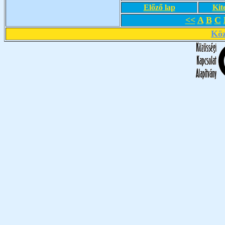
Előző lap
Kit
<<
A
B
C
Köz