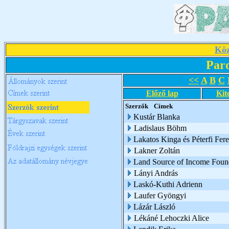
Köz
Par
<<
A
B
C
Előző lap
Kit
Szerzők
Címek
Kustár Blanka
Ladislaus Böhm
Lakatos Kinga és Péterfi Fer
Lakner Zoltán
Land Source of Income Foun
Lányi András
Laskó-Kuthi Adrienn
Laufer Gyöngyi
Lázár László
Lékáné Lehoczki Alice