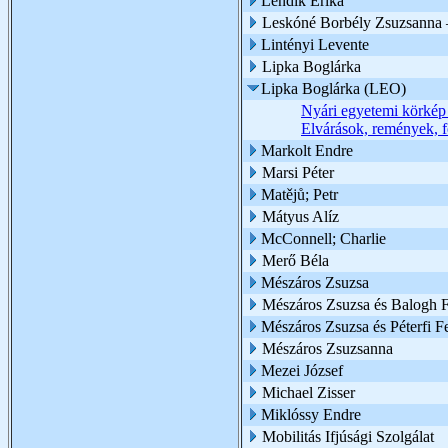
Lendik Erika
Leskóné Borbély Zsuzsanna 
Lintényi Levente
Lipka Boglárka
Lipka Boglárka (LEO)
Nyári egyetemi körkép 
Elvárások, remények, f
Markolt Endre
Marsi Péter
Matějů; Petr
Mátyus Alíz
McConnell; Charlie
Merő Béla
Mészáros Zsuzsa
Mészáros Zsuzsa és Balogh Fl
Mészáros Zsuzsa és Péterfi F
Mészáros Zsuzsanna
Mezei József
Michael Zisser
Miklóssy Endre
Mobilitás Ifjúsági Szolgálat