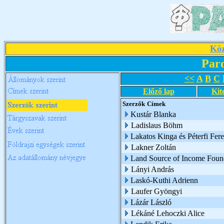
Köz
Par
<<
A
B
C
Előző lap
Kit
Szerzők
Címek
Kustár Blanka
Ladislaus Böhm
Lakatos Kinga és Péterfi Fer
Lakner Zoltán
Land Source of Income Foun
Lányi András
Laskó-Kuthi Adrienn
Laufer Gyöngyi
Lázár László
Lékáné Lehoczki Alice