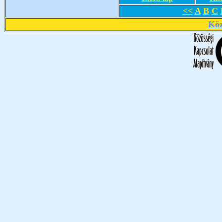
<<
A
B
C
Köz