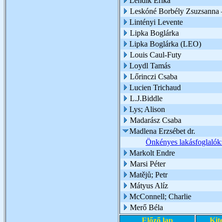
Lendik Erika
Leskóné Borbély Zsuzsanna 
Lintényi Levente
Lipka Boglárka
Lipka Boglárka (LEO)
Louis Caul-Futy
Loydl Tamás
Lőrinczi Csaba
Lucien Trichaud
L.J.Biddle
Lys; Alison
Madarász Csaba
Madlena Erzsébet dr.
Önkényes lakásfoglalók
Markolt Endre
Marsi Péter
Matějů; Petr
Mátyus Alíz
McConnell; Charlie
Merő Béla
Előző lap
Kit