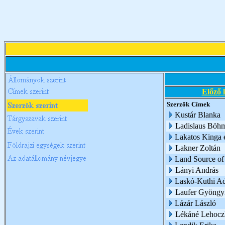
Előző 
Szerzők
Címek
Kustár Blanka
Ladislaus Böh
Lakatos Kinga é
Lakner Zoltán
Land Source of
Lányi András
Laskó-Kuthi Ad
Laufer Gyöngy
Lázár László
Lékáné Lehoczk