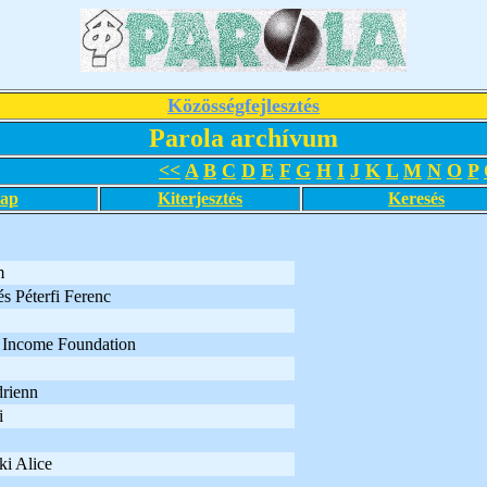
Közösségfejlesztés
Parola archívum
<<
A
B
C
D
E
F
G
H
I
J
K
L
M
N
O
P
lap
Kiterjesztés
Keresés
m
s Péterfi Ferenc
 Income Foundation
rienn
i
i Alice