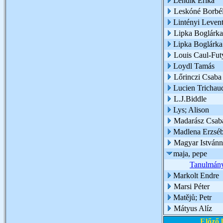
Lendik Erika
Leskóné Borbél
Lintényi Leven
Lipka Boglárka
Lipka Boglárk
Louis Caul-Fut
Loydl Tamás
Lőrinczi Csaba
Lucien Trichau
L.J.Biddle
Lys; Alison
Madarász Csab
Madlena Erzsébe
Magyar Istvánn
maja, pepe
Tanulmány 
Markolt Endre
Marsi Péter
Matějů; Petr
Mátyus Alíz
Előző 