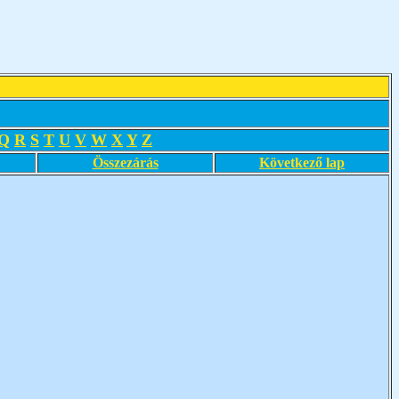
Q
R
S
T
U
V
W
X
Y
Z
Összezárás
Következő lap