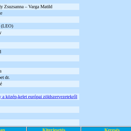
y Zsuzsanna – Varga Matild
te
a (LEO)
y
d
a
t dr.
é
a közép-kelet európai zöldszervezetekről
lap
Kiterjesztés
Keresés