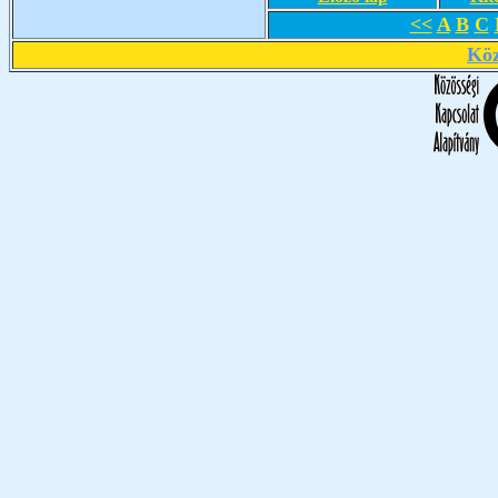
<<
A
B
C
Köz