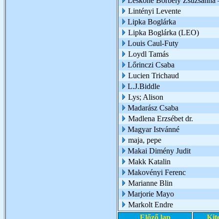
Leskóné Borbély Zsuzsanna 
Lintényi Levente
Lipka Boglárka
Lipka Boglárka (LEO)
Louis Caul-Futy
Loydl Tamás
Lőrinczi Csaba
Lucien Trichaud
L.J.Biddle
Lys; Alison
Madarász Csaba
Madlena Erzsébet dr.
Magyar Istvánné
maja, pepe
Makai Dimény Judit
Makk Katalin
Makovényi Ferenc
Marianne Blin
Marjorie Mayo
Markolt Endre
Előző lap
Kit