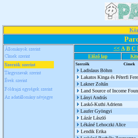
Köz
Par
<<
A
B
C
Előző lap
Kit
Szerzők
Címek
Ladislaus Böhm
Lakatos Kinga és Péterfi Fer
Lakner Zoltán
Land Source of Income Foun
Lányi András
Laskó-Kuthi Adrienn
Laufer Gyöngyi
Lázár László
Lékáné Lehoczki Alice
Lendik Erika