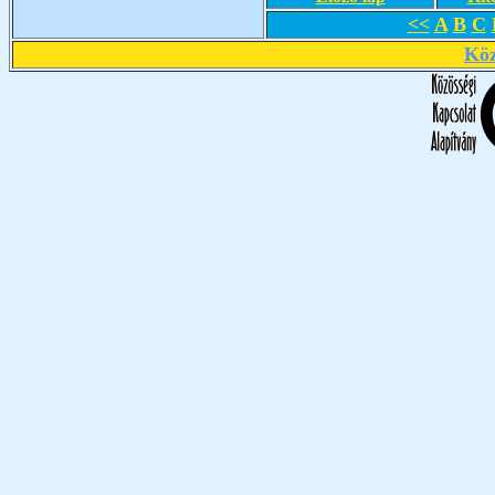
<<
A
B
C
Köz