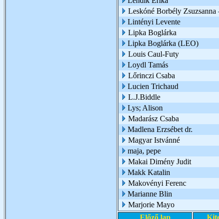
Lendik Erika
Leskóné Borbély Zsuzsanna 
Lintényi Levente
Lipka Boglárka
Lipka Boglárka (LEO)
Louis Caul-Futy
Loydl Tamás
Lőrinczi Csaba
Lucien Trichaud
L.J.Biddle
Lys; Alison
Madarász Csaba
Madlena Erzsébet dr.
Magyar Istvánné
maja, pepe
Makai Dimény Judit
Makk Katalin
Makovényi Ferenc
Marianne Blin
Marjorie Mayo
Előző lap
Kit