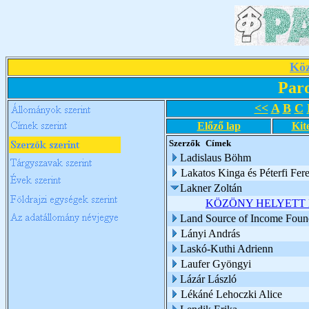
Köz
Par
<<
A
B
C
Előző lap
Kit
Szerzők
Címek
Ladislaus Böhm
Lakatos Kinga és Péterfi Fer
Lakner Zoltán
KÖZÖNY HELYETT
Land Source of Income Foun
Lányi András
Laskó-Kuthi Adrienn
Laufer Gyöngyi
Lázár László
Lékáné Lehoczki Alice