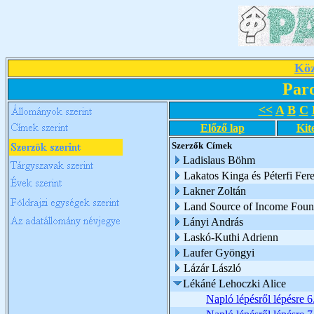
Köz
Par
<<
A
B
C
Előző lap
Kit
Szerzők
Címek
Ladislaus Böhm
Lakatos Kinga és Péterfi Fer
Lakner Zoltán
Land Source of Income Foun
Lányi András
Laskó-Kuthi Adrienn
Laufer Gyöngyi
Lázár László
Lékáné Lehoczki Alice
Napló lépésről lépésre 6.