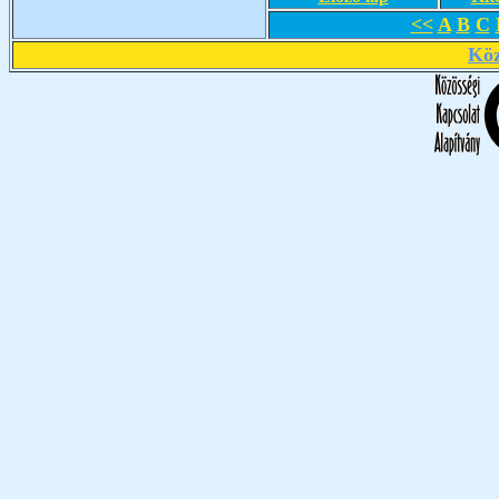
<<
A
B
C
Köz