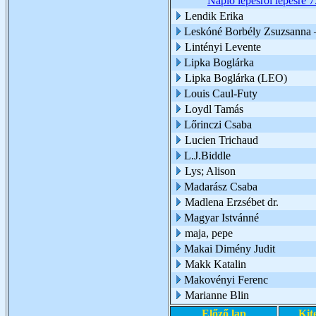
Napló lépésről lépésre 7
Lendik Erika
Leskóné Borbély Zsuzsanna 
Lintényi Levente
Lipka Boglárka
Lipka Boglárka (LEO)
Louis Caul-Futy
Loydl Tamás
Lőrinczi Csaba
Lucien Trichaud
L.J.Biddle
Lys; Alison
Madarász Csaba
Madlena Erzsébet dr.
Magyar Istvánné
maja, pepe
Makai Dimény Judit
Makk Katalin
Makovényi Ferenc
Marianne Blin
Előző lap
Kit