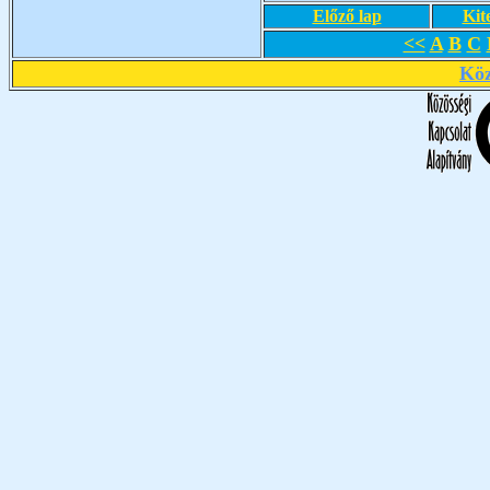
Előző lap
Kit
<<
A
B
C
Köz