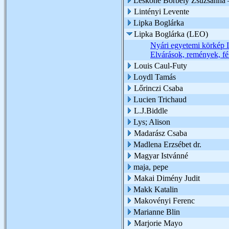
Leskóné Borbély Zsuzsanna 
Lintényi Levente
Lipka Boglárka
Lipka Boglárka (LEO)
Nyári egyetemi körkép I
Elvárások, remények, fé
Louis Caul-Futy
Loydl Tamás
Lőrinczi Csaba
Lucien Trichaud
L.J.Biddle
Lys; Alison
Madarász Csaba
Madlena Erzsébet dr.
Magyar Istvánné
maja, pepe
Makai Dimény Judit
Makk Katalin
Makovényi Ferenc
Marianne Blin
Marjorie Mayo