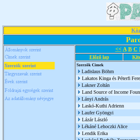
Köz
Par
<<
A
B
C
Előző lap
Kit
Szerzők
Címek
Ladislaus Böhm
Lakatos Kinga és Péterfi Fer
Lakner Zoltán
Land Source of Income Foun
Lányi András
Laskó-Kuthi Adrienn
Laufer Gyöngyi
Lázár László
Lékáné Lehoczki Alice
Lendik Erika