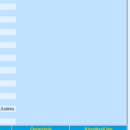
y Andrea
Összezárás
Következő lap