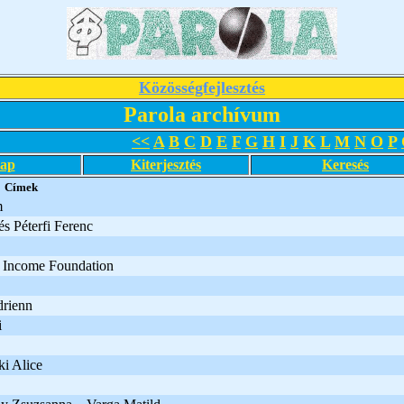
Közösségfejlesztés
Parola archívum
<<
A
B
C
D
E
F
G
H
I
J
K
L
M
N
O
P
lap
Kiterjesztés
Keresés
Címek
m
s Péterfi Ferenc
 Income Foundation
drienn
i
i Alice