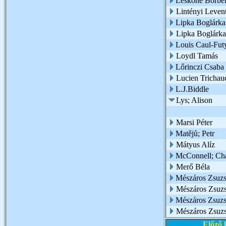
Leskóné Borbél
Lintényi Leven
Lipka Boglárka
Lipka Boglárk
Louis Caul-Fut
Loydl Tamás
Lőrinczi Csaba
Lucien Trichau
L.J.Biddle
Lys; Alison
Marsi Péter
Matějů; Petr
Mátyus Alíz
McConnell; Cha
Merő Béla
Mészáros Zsuz
Mészáros Zsuzsa
Mészáros Zsuzsa
Mészáros Zsuz
Előző 