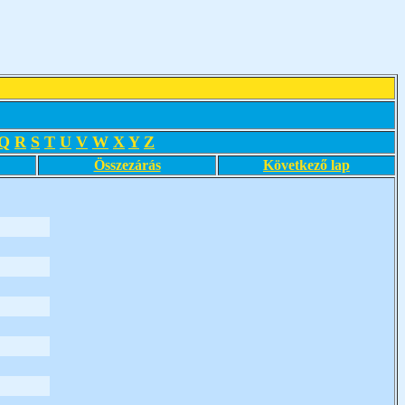
Q
R
S
T
U
V
W
X
Y
Z
Összezárás
Következő lap