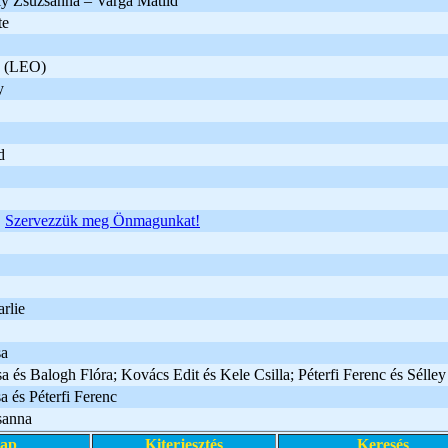
y Zsuzsanna – Varga Matild
te
a (LEO)
y
d
Szervezzük meg Önmagunkat!
rlie
sa
 és Balogh Flóra; Kovács Edit és Kele Csilla; Péterfi Ferenc és Sélle
 és Péterfi Ferenc
sanna
lap
Kiterjesztés
Keresés