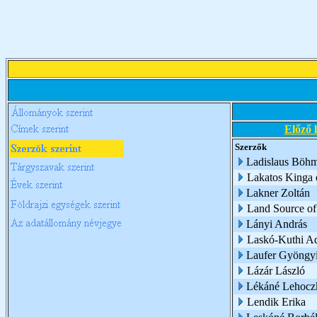
Előző 
Szerzők
Ladislaus Böh
Lakatos Kinga é
Lakner Zoltán
Land Source of
Lányi András
Laskó-Kuthi A
Laufer Gyöngy
Lázár László
Lékáné Lehoczk
Lendik Erika