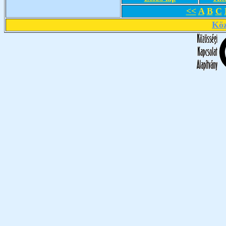
<<
A
B
C
Köz