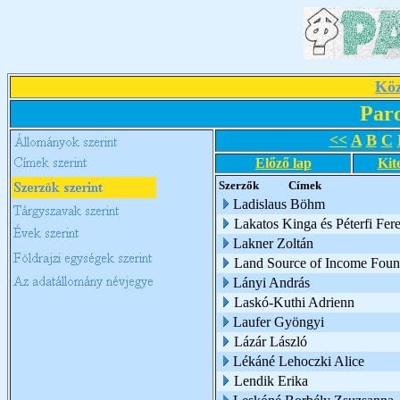
Köz
Par
<<
A
B
C
Előző lap
Kit
Szerzők
Címek
Ladislaus Böhm
Lakatos Kinga és Péterfi Fer
Lakner Zoltán
Land Source of Income Foun
Lányi András
Laskó-Kuthi Adrienn
Laufer Gyöngyi
Lázár László
Lékáné Lehoczki Alice
Lendik Erika