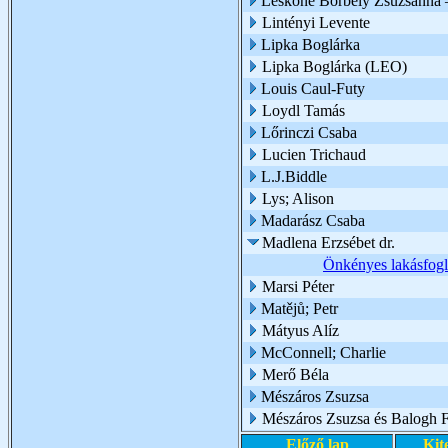
Leskóné Borbély Zsuzsanna 
Lintényi Levente
Lipka Boglárka
Lipka Boglárka (LEO)
Louis Caul-Futy
Loydl Tamás
Lőrinczi Csaba
Lucien Trichaud
L.J.Biddle
Lys; Alison
Madarász Csaba
Madlena Erzsébet dr.
Önkényes lakásfogl
Marsi Péter
Matějů; Petr
Mátyus Alíz
McConnell; Charlie
Merő Béla
Mészáros Zsuzsa
Mészáros Zsuzsa és Balogh Fl
Előző lap
Kit