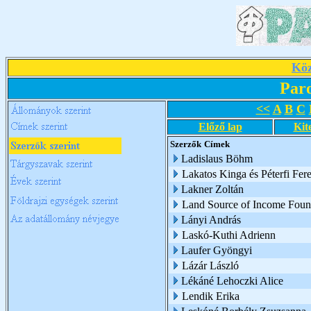
Köz
Par
<<
A
B
C
Előző lap
Kit
Szerzők
Címek
Ladislaus Böhm
Lakatos Kinga és Péterfi Fer
Lakner Zoltán
Land Source of Income Foun
Lányi András
Laskó-Kuthi Adrienn
Laufer Gyöngyi
Lázár László
Lékáné Lehoczki Alice
Lendik Erika