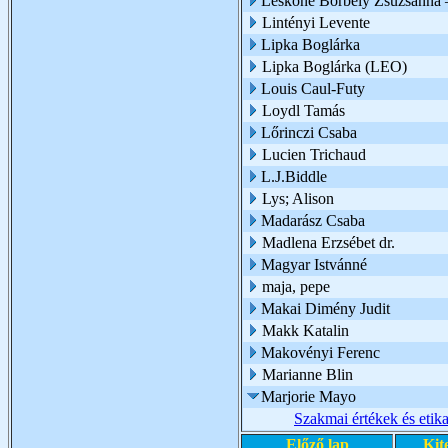
Leskóné Borbély Zsuzsanna 
Lintényi Levente
Lipka Boglárka
Lipka Boglárka (LEO)
Louis Caul-Futy
Loydl Tamás
Lőrinczi Csaba
Lucien Trichaud
L.J.Biddle
Lys; Alison
Madarász Csaba
Madlena Erzsébet dr.
Magyar Istvánné
maja, pepe
Makai Dimény Judit
Makk Katalin
Makovényi Ferenc
Marianne Blin
Marjorie Mayo
Szakmai értékek és etik
Előző lap
Kit