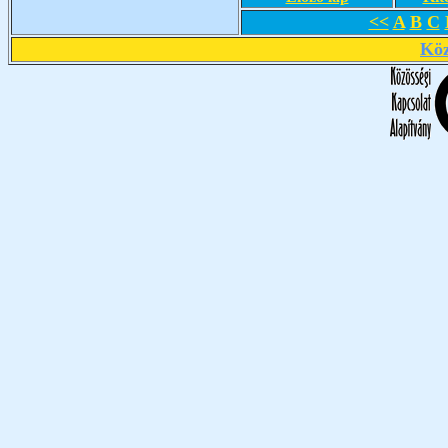
<<
A
B
C
Köz