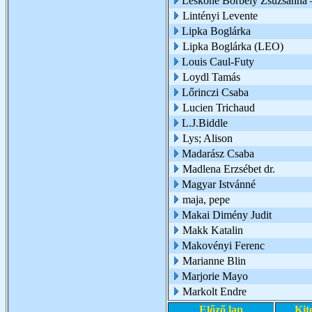
Leskóné Borbély Zsuzsanna 
Lintényi Levente
Lipka Boglárka
Lipka Boglárka (LEO)
Louis Caul-Futy
Loydl Tamás
Lőrinczi Csaba
Lucien Trichaud
L.J.Biddle
Lys; Alison
Madarász Csaba
Madlena Erzsébet dr.
Magyar Istvánné
maja, pepe
Makai Dimény Judit
Makk Katalin
Makovényi Ferenc
Marianne Blin
Marjorie Mayo
Markolt Endre
Előző lap
Kit