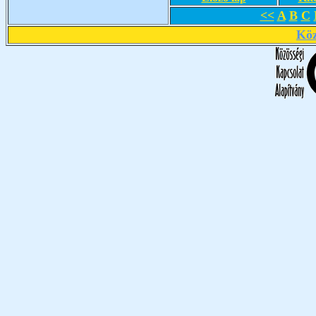
<<
A
B
C
Köz