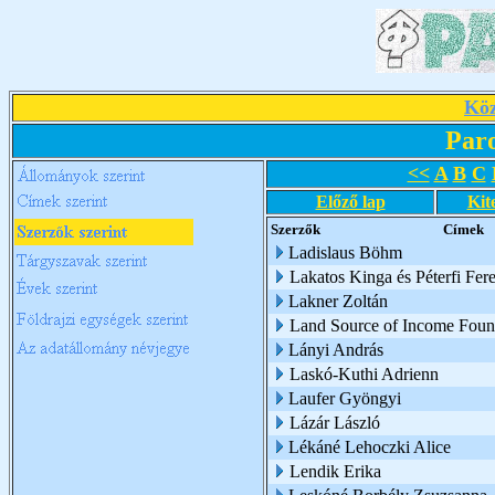
Köz
Par
<<
A
B
C
Előző lap
Kit
Szerzők
Címek
Ladislaus Böhm
Lakatos Kinga és Péterfi Fer
Lakner Zoltán
Land Source of Income Foun
Lányi András
Laskó-Kuthi Adrienn
Laufer Gyöngyi
Lázár László
Lékáné Lehoczki Alice
Lendik Erika