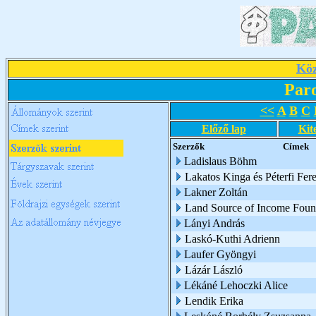
Köz
Par
<<
A
B
C
Előző lap
Kit
Szerzők
Címek
Ladislaus Böhm
Lakatos Kinga és Péterfi Fer
Lakner Zoltán
Land Source of Income Foun
Lányi András
Laskó-Kuthi Adrienn
Laufer Gyöngyi
Lázár László
Lékáné Lehoczki Alice
Lendik Erika