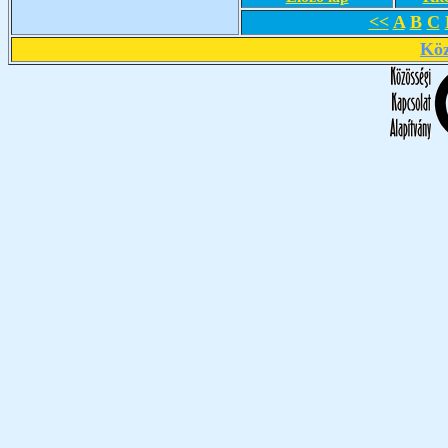
<<
A
B
C
Köz