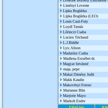
Leskóné Borbély Zsuzsanna 
Lintényi Levente
Lipka Boglárka
Lipka Boglárka (LEO)
Louis Caul-Futy
Loydl Tamás
Lőrinczi Csaba
Lucien Trichaud
L.J.Biddle
Lys; Alison
Madarász Csaba
Madlena Erzsébet dr.
Magyar Istvánné
maja, pepe
Makai Dimény Judit
Makk Katalin
Makovényi Ferenc
Marianne Blin
Marjorie Mayo
Markolt Endre
Előző lap
Kit