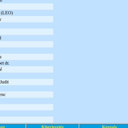
te
a (LEO)
y
d
a
t dr.
é
Judit
enc
lap
Kiterjesztés
Keresés