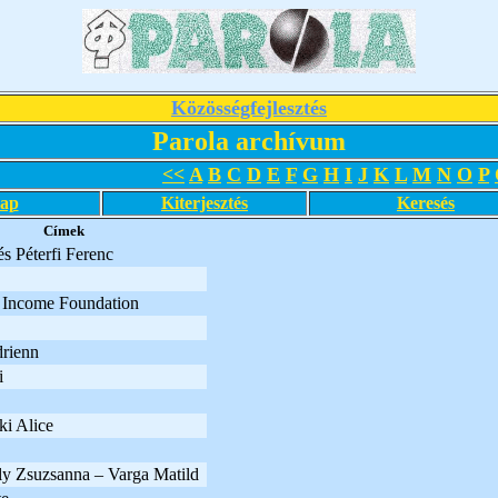
Közösségfejlesztés
Parola archívum
<<
A
B
C
D
E
F
G
H
I
J
K
L
M
N
O
P
lap
Kiterjesztés
Keresés
Címek
s Péterfi Ferenc
 Income Foundation
rienn
i
i Alice
y Zsuzsanna – Varga Matild