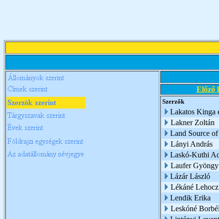
Előző 
Szerzők
Lakatos Kinga é
Lakner Zoltán
Land Source of
Lányi András
Laskó-Kuthi Ad
Laufer Gyöngy
Lázár László
Lékáné Lehoczk
Lendik Erika
Leskóné Borbél