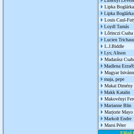
Lintényi Leven
Lipka Boglárka
Lipka Boglárk
Louis Caul-Fut
Loydl Tamás
Lőrinczi Csaba
Lucien Trichau
L.J.Biddle
Lys; Alison
Madarász Csab
Madlena Erzsébe
Magyar Istvánn
maja, pepe
Makai Dimény 
Makk Katalin
Makovényi Fer
Marianne Blin
Marjorie Mayo
Markolt Endre
Marsi Péter
Előző 