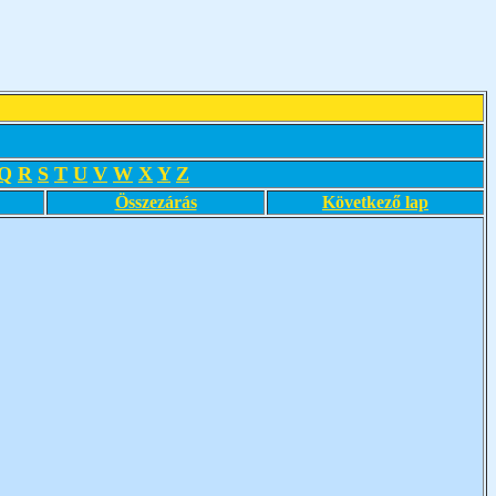
Q
R
S
T
U
V
W
X
Y
Z
Összezárás
Következő lap