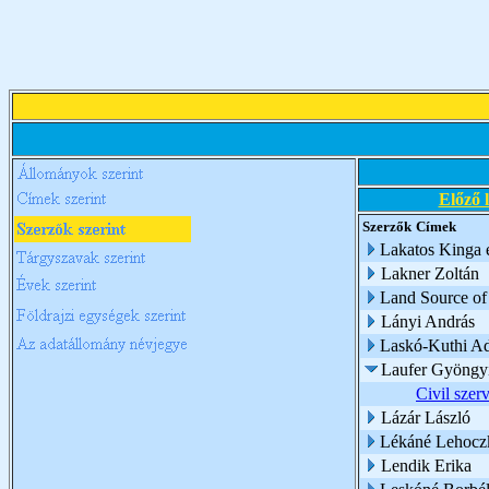
Előző 
Szerzők
Címek
Lakatos Kinga é
Lakner Zoltán
Land Source of
Lányi András
Laskó-Kuthi Ad
Laufer Gyöngy
Civil szer
Lázár László
Lékáné Lehoczk
Lendik Erika