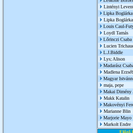
Leskóné Borbél
Lintényi Leven
Lipka Boglárka
Lipka Boglárk
Louis Caul-Fut
Loydl Tamás
Lőrinczi Csaba
Lucien Trichau
L.J.Biddle
Lys; Alison
Madarász Csab
Madlena Erzséb
Magyar Istvánn
maja, pepe
Makai Dimény 
Makk Katalin
Makovényi Fer
Marianne Blin
Marjorie Mayo
Markolt Endre
Előző 