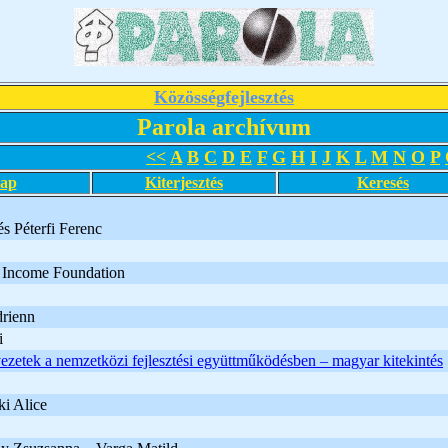
Közösségfejlesztés
Parola archívum
<<
A
B
C
D
E
F
G
H
I
J
K
L
M
N
O
P
lap
Kiterjesztés
Keresés
s Péterfi Ferenc
 Income Foundation
rienn
i
vezetek a nemzetközi fejlesztési együttműködésben – magyar kitekintés
i Alice