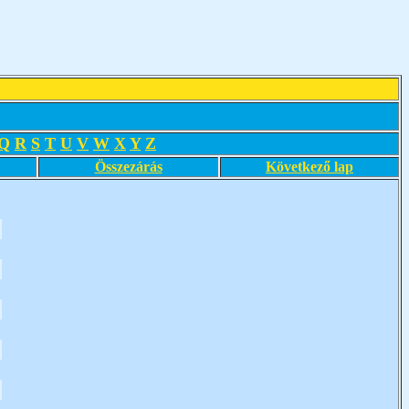
Q
R
S
T
U
V
W
X
Y
Z
Összezárás
Következő lap