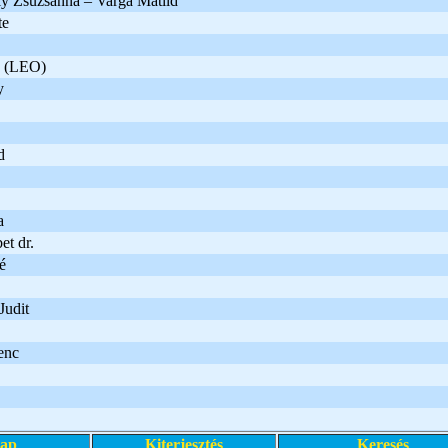
y Zsuzsanna – Varga Matild
te
a (LEO)
y
d
a
et dr.
é
Judit
enc
lap
Kiterjesztés
Keresés