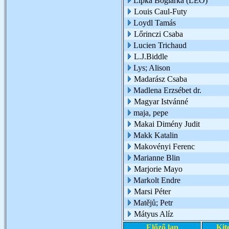
Lipka Boglárka (LEO)
Louis Caul-Futy
Loydl Tamás
Lőrinczi Csaba
Lucien Trichaud
L.J.Biddle
Lys; Alison
Madarász Csaba
Madlena Erzsébet dr.
Magyar Istvánné
maja, pepe
Makai Dimény Judit
Makk Katalin
Makovényi Ferenc
Marianne Blin
Marjorie Mayo
Markolt Endre
Marsi Péter
Matějů; Petr
Mátyus Alíz
Előző lap
Kit