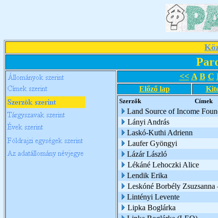
Köz
Par
<<
A
B
C
Előző lap
Kit
Szerzők
Címek
Land Source of Income Foun
Lányi András
Laskó-Kuthi Adrienn
Laufer Gyöngyi
Lázár László
Lékáné Lehoczki Alice
Lendik Erika
Leskóné Borbély Zsuzsanna 
Lintényi Levente
Lipka Boglárka