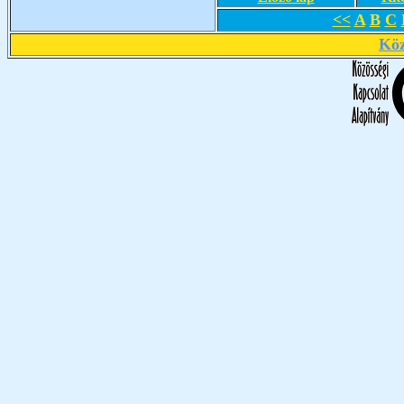
<<
A
B
C
Köz