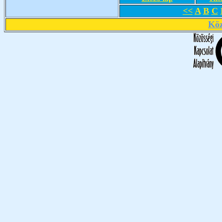
<<
A
B
C
Köz