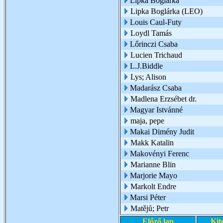
Lipka Boglárka
Lipka Boglárka (LEO)
Louis Caul-Futy
Loydl Tamás
Lőrinczi Csaba
Lucien Trichaud
L.J.Biddle
Lys; Alison
Madarász Csaba
Madlena Erzsébet dr.
Magyar Istvánné
maja, pepe
Makai Dimény Judit
Makk Katalin
Makovényi Ferenc
Marianne Blin
Marjorie Mayo
Markolt Endre
Marsi Péter
Matějů; Petr
Előző lap
Kit