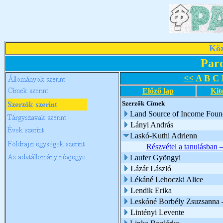
Köz
Par
<<
A
B
C
Előző lap
Kit
Szerzők
Címek
Land Source of Income Foun
Lányi András
Laskó-Kuthi Adrienn
Részvétel a tanulásban –
Laufer Gyöngyi
Lázár László
Lékáné Lehoczki Alice
Lendik Erika
Leskóné Borbély Zsuzsanna 
Lintényi Levente