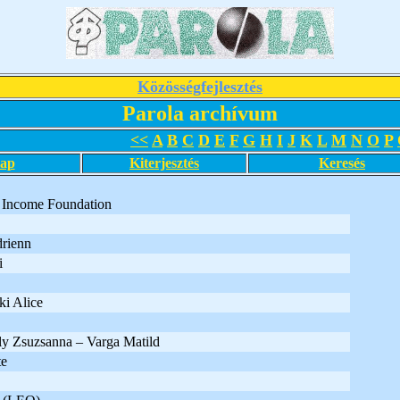
Közösségfejlesztés
Parola archívum
<<
A
B
C
D
E
F
G
H
I
J
K
L
M
N
O
P
lap
Kiterjesztés
Keresés
 Income Foundation
rienn
i
i Alice
y Zsuzsanna – Varga Matild
te