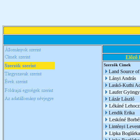
Előző 
Szerzők
Címek
Land Source of
Lányi András
Laskó-Kuthi Ad
Laufer Gyöngy
Lázár László
Lékáné Lehoczk
Lendik Erika
Leskóné Borbél
Lintényi Leven
Lipka Boglárka