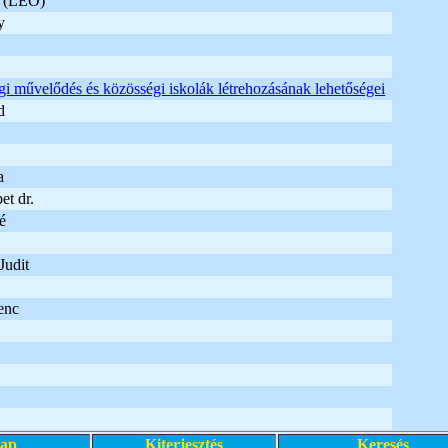
a (LEO)
y
i művelődés és közösségi iskolák létrehozásának lehetőségei
d
a
et dr.
é
Judit
enc
lap
Kiterjesztés
Keresés