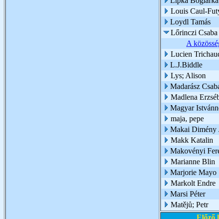
Lipka Boglárk
Louis Caul-Fut
Loydl Tamás
Lőrinczi Csaba
A közösség
Lucien Trichau
L.J.Biddle
Lys; Alison
Madarász Csab
Madlena Erzséb
Magyar Istvánn
maja, pepe
Makai Dimény 
Makk Katalin
Makovényi Fer
Marianne Blin
Marjorie Mayo
Markolt Endre
Marsi Péter
Matějů; Petr
Előző 