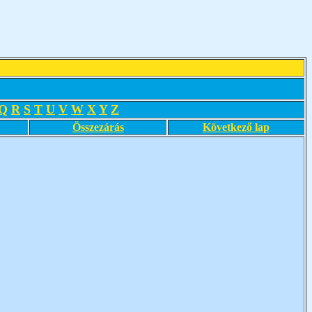
Q
R
S
T
U
V
W
X
Y
Z
Összezárás
Következő lap