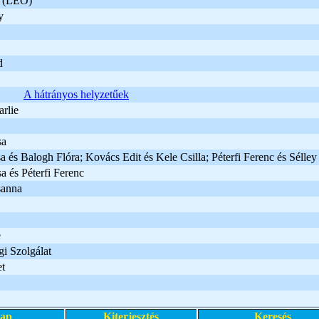
a (LEO)
y
d
A hátrányos helyzetűek
rlie
sa
 és Balogh Flóra; Kovács Edit és Kele Csilla; Péterfi Ferenc és Sélle
 és Péterfi Ferenc
sanna
e
gi Szolgálat
t
lap
Kiterjesztés
Keresés