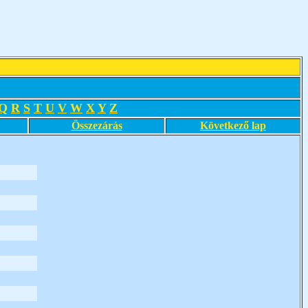
Q
R
S
T
U
V
W
X
Y
Z
Összezárás
Következő lap