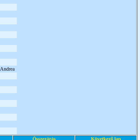
y Andrea
Összezárás
Következő lap