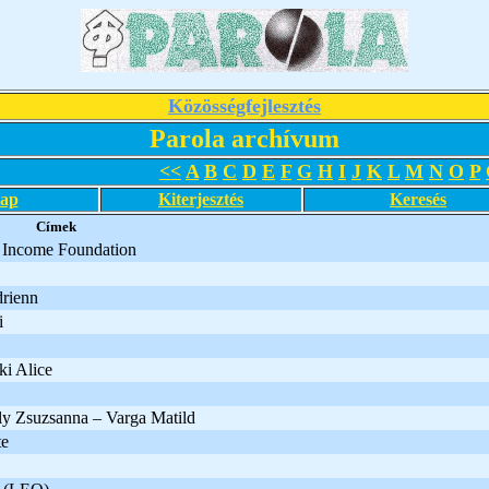
Közösségfejlesztés
Parola archívum
<<
A
B
C
D
E
F
G
H
I
J
K
L
M
N
O
P
lap
Kiterjesztés
Keresés
Címek
 Income Foundation
rienn
i
i Alice
y Zsuzsanna – Varga Matild
te