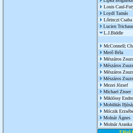
Lipka Boglárk
Louis Caul-Fut
Loydl Tamás
Lőrinczi Csaba
Lucien Trichau
L.J.Biddle
McConnell; Cha
Merő Béla
Mészáros Zsuz
Mészáros Zsuzsa
Mészáros Zsuzsa
Mészáros Zsuz
Mezei József
Michael Zisser
Miklóssy Endr
Mobilitás Ifjúsá
Móczik Erzsébe
Molnár Ágnes
Molnár Aranka
Előző 