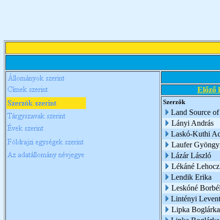
Előző 
Szerzők
Land Source of
Lányi András
Laskó-Kuthi Ad
Laufer Gyöngy
Lázár László
Lékáné Lehoczk
Lendik Erika
Leskóné Borbél
Lintényi Leven
Lipka Boglárka