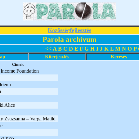
Közösségfejlesztés
Parola archívum
<<
A
B
C
D
E
F
G
H
I
J
K
L
M
N
O
P
lap
Kiterjesztés
Keresés
Címek
 Income Foundation
rienn
i
i Alice
y Zsuzsanna – Varga Matild
te