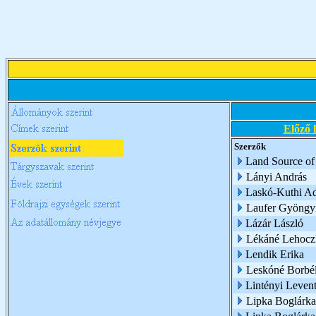
Előző 
Szerzők
Land Source of
Lányi András
Laskó-Kuthi Ad
Laufer Gyöngy
Lázár László
Lékáné Lehoczk
Lendik Erika
Leskóné Borbél
Lintényi Leven
Lipka Boglárka