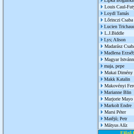
Lipka Boglárk
Louis Caul-Fut
Loydl Tamás
Lőrinczi Csaba
Lucien Trichau
L.J.Biddle
Lys; Alison
Madarász Csab
Madlena Erzsébe
Magyar Istvánn
maja, pepe
Makai Dimény 
Makk Katalin
Makovényi Fer
Marianne Blin
Marjorie Mayo
Markolt Endre
Marsi Péter
Matějů; Petr
Mátyus Alíz
Előző 