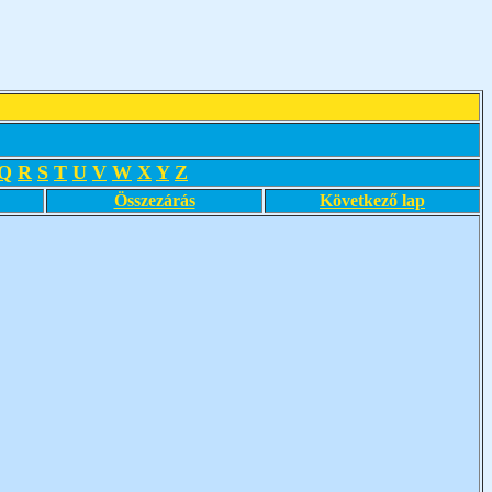
Q
R
S
T
U
V
W
X
Y
Z
Összezárás
Következő lap