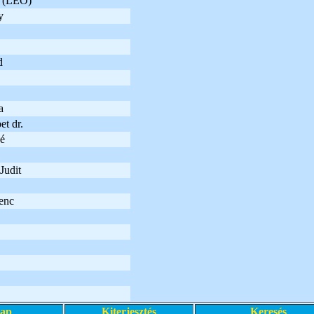
a (LEO)
y
d
a
t dr.
é
Judit
enc
lap
Kiterjesztés
Keresés