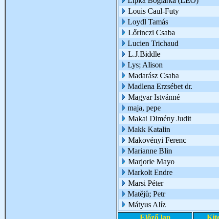
Lipka Boglárka (LEO)
Louis Caul-Futy
Loydl Tamás
Lőrinczi Csaba
Lucien Trichaud
L.J.Biddle
Lys; Alison
Madarász Csaba
Madlena Erzsébet dr.
Magyar Istvánné
maja, pepe
Makai Dimény Judit
Makk Katalin
Makovényi Ferenc
Marianne Blin
Marjorie Mayo
Markolt Endre
Marsi Péter
Matějů; Petr
Mátyus Alíz
Előző lap
Kit