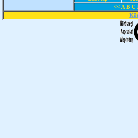
<<
A
B
C
Köz