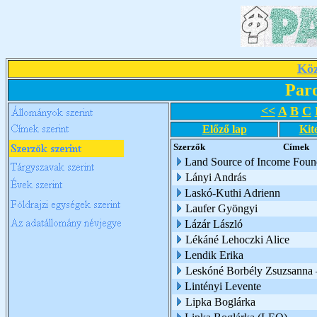
Köz
Par
<<
A
B
C
Előző lap
Kit
Szerzők
Címek
Land Source of Income Foun
Lányi András
Laskó-Kuthi Adrienn
Laufer Gyöngyi
Lázár László
Lékáné Lehoczki Alice
Lendik Erika
Leskóné Borbély Zsuzsanna 
Lintényi Levente
Lipka Boglárka