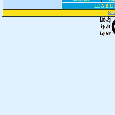
<<
A
B
C
Köz