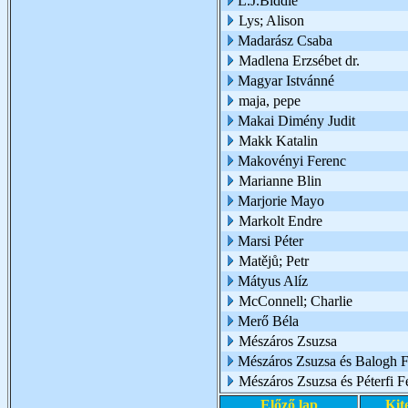
L.J.Biddle
Lys; Alison
Madarász Csaba
Madlena Erzsébet dr.
Magyar Istvánné
maja, pepe
Makai Dimény Judit
Makk Katalin
Makovényi Ferenc
Marianne Blin
Marjorie Mayo
Markolt Endre
Marsi Péter
Matějů; Petr
Mátyus Alíz
McConnell; Charlie
Merő Béla
Mészáros Zsuzsa
Mészáros Zsuzsa és Balogh Fl
Mészáros Zsuzsa és Péterfi F
Előző lap
Kit