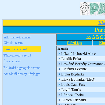
Köz
Par
<<
A
B
C
Előző lap
Kit
Szerzők
Lékáné Lehoczki Alice
Lendik Erika
Leskóné Borbély Zsuzsanna 
Lintényi Levente
Lipka Boglárka
Lipka Boglárka (LEO)
Louis Caul-Futy
Loydl Tamás
Lőrinczi Csaba
Lucien Trichaud