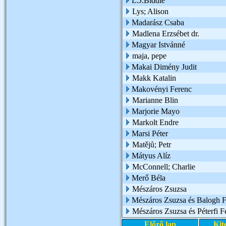
L.J.Biddle
Lys; Alison
Madarász Csaba
Madlena Erzsébet dr.
Magyar Istvánné
maja, pepe
Makai Dimény Judit
Makk Katalin
Makovényi Ferenc
Marianne Blin
Marjorie Mayo
Markolt Endre
Marsi Péter
Matějů; Petr
Mátyus Alíz
McConnell; Charlie
Merő Béla
Mészáros Zsuzsa
Mészáros Zsuzsa és Balogh Fl
Mészáros Zsuzsa és Péterfi F
Előző lap
Kit