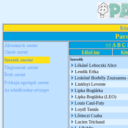
Köz
Par
<<
A
B
C
Előző lap
Kit
Szerzők
Lékáné Lehoczki Alice
Lendik Erika
Leskóné Borbély Zsuzsanna 
Lintényi Levente
Lipka Boglárka
Lipka Boglárka (LEO)
Louis Caul-Futy
Loydl Tamás
Lőrinczi Csaba
Lucien Trichaud