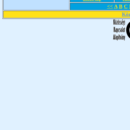
<<
A
B
C
Köz