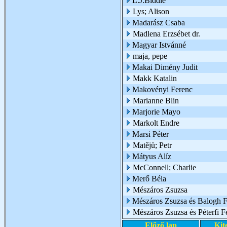
L.J.Biddle
Lys; Alison
Madarász Csaba
Madlena Erzsébet dr.
Magyar Istvánné
maja, pepe
Makai Dimény Judit
Makk Katalin
Makovényi Ferenc
Marianne Blin
Marjorie Mayo
Markolt Endre
Marsi Péter
Matějů; Petr
Mátyus Alíz
McConnell; Charlie
Merő Béla
Mészáros Zsuzsa
Mészáros Zsuzsa és Balogh Fl
Mészáros Zsuzsa és Péterfi F
Előző lap
Kit