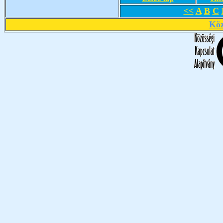
<<
A
B
C
Köz