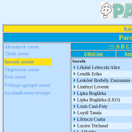
Köz
Par
<<
A
B
C
Előző lap
Kit
Szerzők
Lékáné Lehoczki Alice
Lendik Erika
Leskóné Borbély Zsuzsanna 
Lintényi Levente
Lipka Boglárka
Lipka Boglárka (LEO)
Louis Caul-Futy
Loydl Tamás
Lőrinczi Csaba
Lucien Trichaud