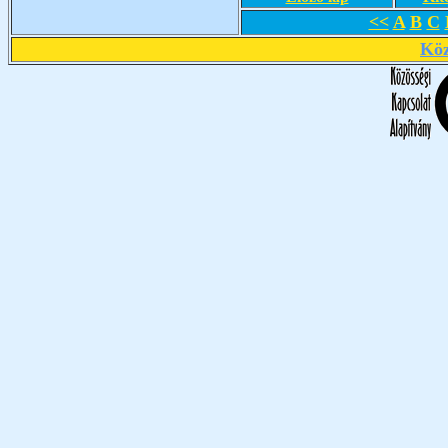
<<
A
B
C
Köz