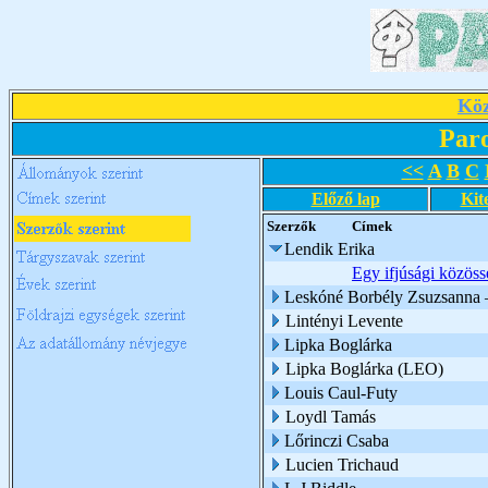
Köz
Par
<<
A
B
C
Előző lap
Kit
Szerzők
Címek
Lendik Erika
Egy ifjúsági közöss
Leskóné Borbély Zsuzsanna 
Lintényi Levente
Lipka Boglárka
Lipka Boglárka (LEO)
Louis Caul-Futy
Loydl Tamás
Lőrinczi Csaba
Lucien Trichaud