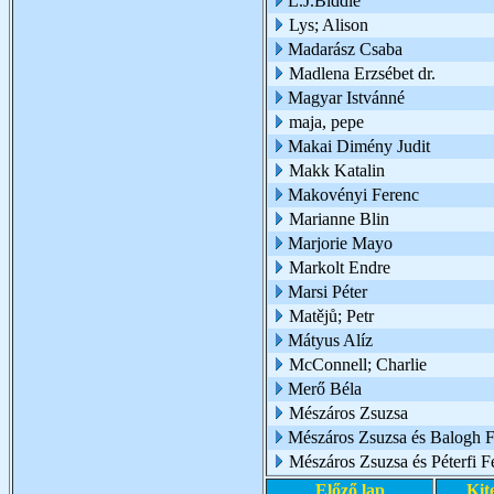
L.J.Biddle
Lys; Alison
Madarász Csaba
Madlena Erzsébet dr.
Magyar Istvánné
maja, pepe
Makai Dimény Judit
Makk Katalin
Makovényi Ferenc
Marianne Blin
Marjorie Mayo
Markolt Endre
Marsi Péter
Matějů; Petr
Mátyus Alíz
McConnell; Charlie
Merő Béla
Mészáros Zsuzsa
Mészáros Zsuzsa és Balogh Fl
Mészáros Zsuzsa és Péterfi F
Előző lap
Kit