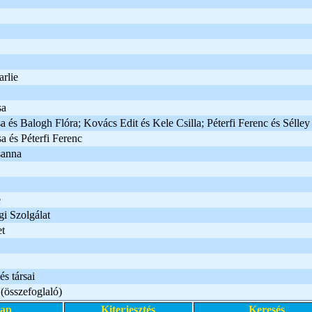
rlie
sa
 és Balogh Flóra; Kovács Edit és Kele Csilla; Péterfi Ferenc és Sélle
 és Péterfi Ferenc
sanna
e
gi Szolgálat
t
s társai
(összefoglaló)
lap
Kiterjesztés
Keresés