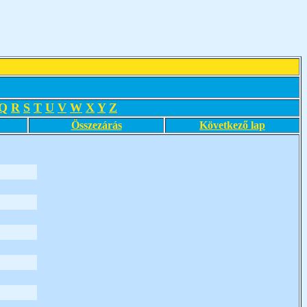
Q
R
S
T
U
V
W
X
Y
Z
Összezárás
Következő lap