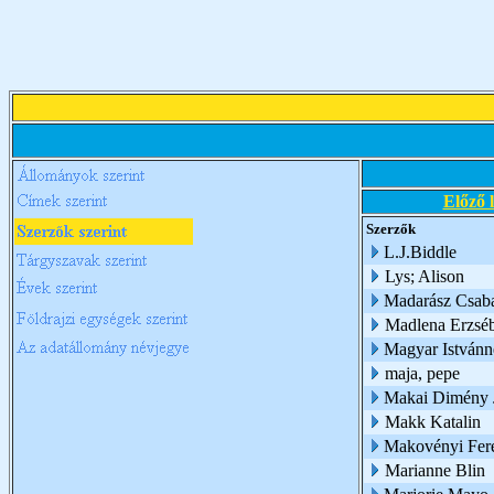
Előző 
Szerzők
L.J.Biddle
Lys; Alison
Madarász Csab
Madlena Erzséb
Magyar Istvánn
maja, pepe
Makai Dimény 
Makk Katalin
Makovényi Fer
Marianne Blin