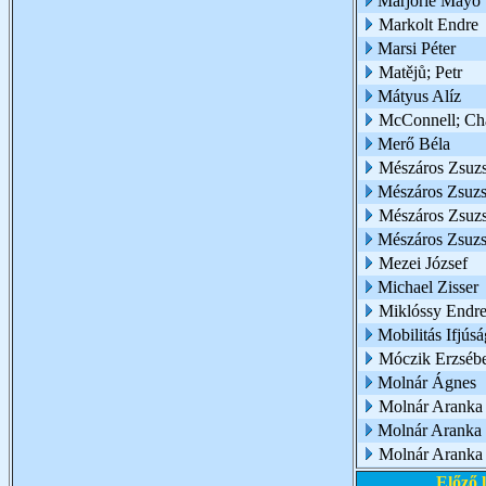
Marjorie Mayo
Markolt Endre
Marsi Péter
Matějů; Petr
Mátyus Alíz
McConnell; Cha
Merő Béla
Mészáros Zsuz
Mészáros Zsuzsa
Mészáros Zsuzsa
Mészáros Zsuz
Mezei József
Michael Zisser
Miklóssy Endr
Mobilitás Ifjúsá
Móczik Erzsébe
Molnár Ágnes
Molnár Aranka
Molnár Aranka é
Molnár Aranka 
Előző 