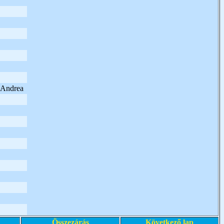
y Andrea
Összezárás
Következő lap