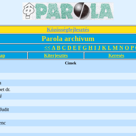
Közösségfejlesztés
Parola archívum
<<
A
B
C
D
E
F
G
H
I
J
K
L
M
N
O
P
lap
Kiterjesztés
Keresés
Címek
a
et dr.
é
Judit
enc