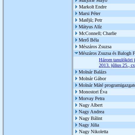
Marjorie Mayo
Markolt Endre
Marsi Péter
Matějů; Petr
Mátyus Alíz
McConnell; Charlie
Merő Béla
Mészáros Zsuzsa
Mészáros Zsuzsa és Balogh Fl
Három tanulóköri j
2013. július 25., c
Molnár Balázs
Molnár Gábor
Molnár Máté programigazgat
Monostori Éva
Morvay Petra
Nagy Albert
Nagy Andrea
Nagy Bálint
Nagy Júlia
Nagy Nikoletta