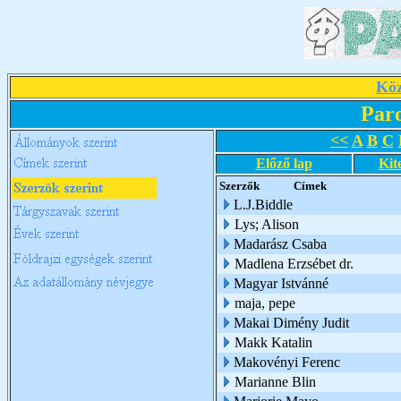
Köz
Par
<<
A
B
C
Előző lap
Kit
Szerzők
Címek
L.J.Biddle
Lys; Alison
Madarász Csaba
Madlena Erzsébet dr.
Magyar Istvánné
maja, pepe
Makai Dimény Judit
Makk Katalin
Makovényi Ferenc
Marianne Blin