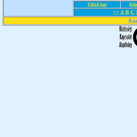
Előző lap
Kit
<<
A
B
C
Köz