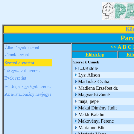
Köz
Par
<<
A
B
C
Előző lap
Kit
Szerzők
Címek
L.J.Biddle
Lys; Alison
Madarász Csaba
Madlena Erzsébet dr.
Magyar Istvánné
maja, pepe
Makai Dimény Judit
Makk Katalin
Makovényi Ferenc
Marianne Blin