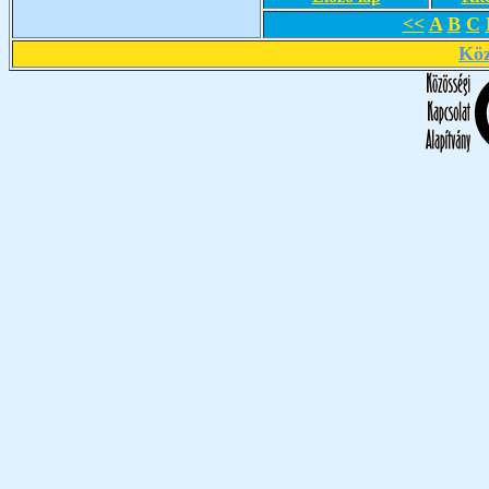
<<
A
B
C
Köz