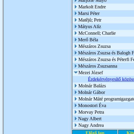
Marjorie Mayo
Markolt Endre
Marsi Péter
Matějů; Petr
Mátyus Alíz
McConnell; Charlie
Merő Béla
Mészáros Zsuzsa
Mészáros Zsuzsa és Balogh Fl
Mészáros Zsuzsa és Péterfi F
Mészáros Zsuzsanna
Mezei József
Érdekérvényesítő közöss
Molnár Balázs
Molnár Gábor
Molnár Máté programigazgat
Monostori Éva
Morvay Petra
Nagy Albert
Nagy Andrea
Előző lap
Kit