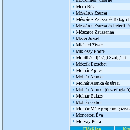
McConnell; Charlie
Merő Béla
Mészáros Zsuzsa
Mészáros Zsuzsa és Balogh Fl
Mészáros Zsuzsa és Péterfi F
Mészáros Zsuzsanna
Mezei József
Michael Zisser
Miklóssy Endre
Mobilitás Ifjúsági Szolgálat
Móczik Erzsébet
Molnár Ágnes
Molnár Aranka
Molnár Aranka és társai
Molnár Aranka (összefoglaló
Molnár Balázs
Molnár Gábor
Molnár Máté programigazgat
Monostori Éva
Morvay Petra
Előző lap
Kit