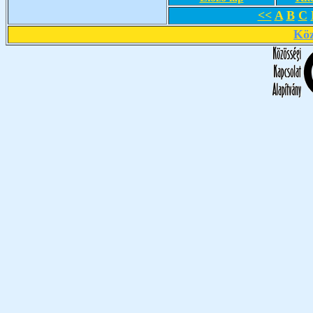
<<
A
B
C
Köz