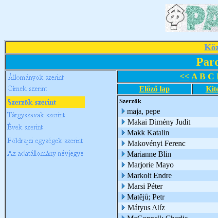
Köz
Par
<<
A
B
C
Előző lap
Kit
Szerzők
maja, pepe
Makai Dimény Judit
Makk Katalin
Makovényi Ferenc
Marianne Blin
Marjorie Mayo
Markolt Endre
Marsi Péter
Matějů; Petr
Mátyus Alíz