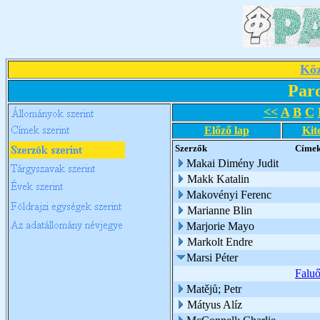
Köz
Par
<<
A
B
C
Előző lap
Kit
Szerzők
Címe
Makai Dimény Judit
Makk Katalin
Makovényi Ferenc
Marianne Blin
Marjorie Mayo
Markolt Endre
Marsi Péter
Faluő
Matějů; Petr
Mátyus Alíz