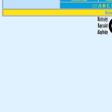
<<
A
B
C
Köz