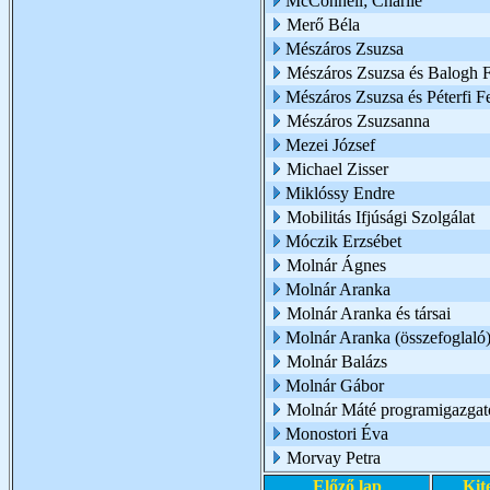
McConnell; Charlie
Merő Béla
Mészáros Zsuzsa
Mészáros Zsuzsa és Balogh Fl
Mészáros Zsuzsa és Péterfi F
Mészáros Zsuzsanna
Mezei József
Michael Zisser
Miklóssy Endre
Mobilitás Ifjúsági Szolgálat
Móczik Erzsébet
Molnár Ágnes
Molnár Aranka
Molnár Aranka és társai
Molnár Aranka (összefoglaló
Molnár Balázs
Molnár Gábor
Molnár Máté programigazgat
Monostori Éva
Morvay Petra
Előző lap
Kit