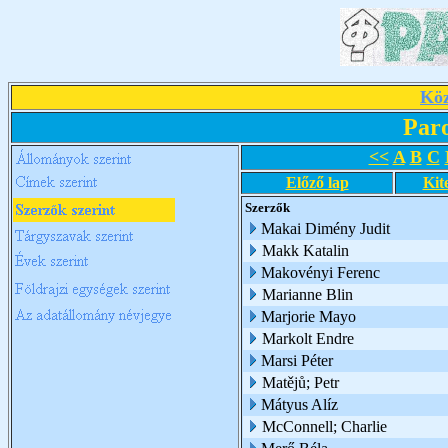
Köz
Par
<<
A
B
C
Előző lap
Kit
Szerzők
Makai Dimény Judit
Makk Katalin
Makovényi Ferenc
Marianne Blin
Marjorie Mayo
Markolt Endre
Marsi Péter
Matějů; Petr
Mátyus Alíz
McConnell; Charlie