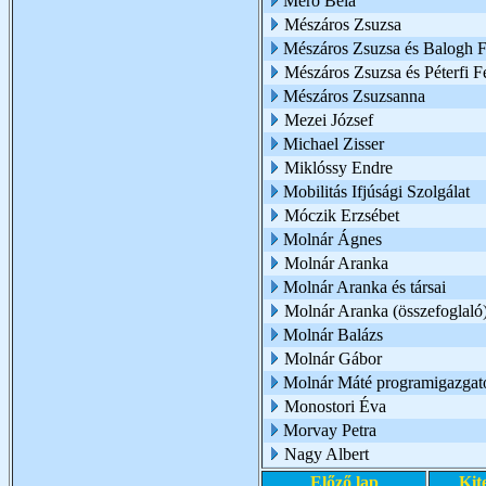
Merő Béla
Mészáros Zsuzsa
Mészáros Zsuzsa és Balogh Fl
Mészáros Zsuzsa és Péterfi F
Mészáros Zsuzsanna
Mezei József
Michael Zisser
Miklóssy Endre
Mobilitás Ifjúsági Szolgálat
Móczik Erzsébet
Molnár Ágnes
Molnár Aranka
Molnár Aranka és társai
Molnár Aranka (összefoglaló
Molnár Balázs
Molnár Gábor
Molnár Máté programigazgat
Monostori Éva
Morvay Petra
Nagy Albert
Előző lap
Kit