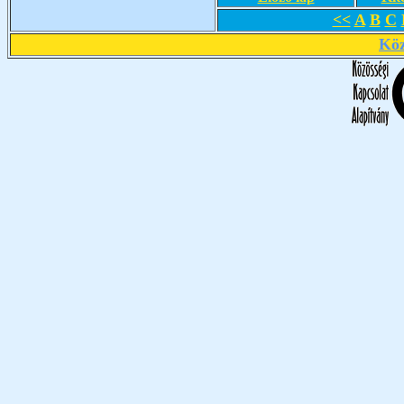
<<
A
B
C
Köz