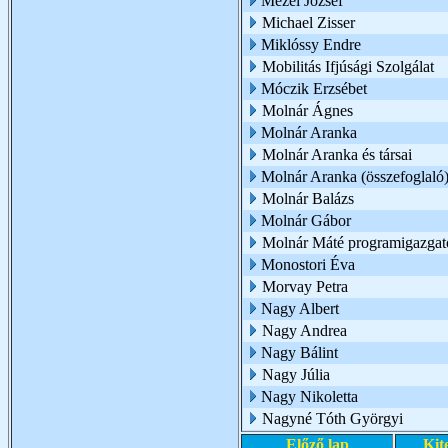
Mezei József
Michael Zisser
Miklóssy Endre
Mobilitás Ifjúsági Szolgálat
Móczik Erzsébet
Molnár Ágnes
Molnár Aranka
Molnár Aranka és társai
Molnár Aranka (összefoglaló
Molnár Balázs
Molnár Gábor
Molnár Máté programigazgat
Monostori Éva
Morvay Petra
Nagy Albert
Nagy Andrea
Nagy Bálint
Nagy Júlia
Nagy Nikoletta
Nagyné Tóth Györgyi
Előző lap
Kit