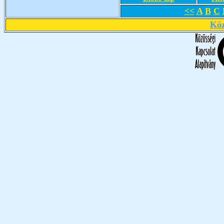
<<
A
B
C
Köz