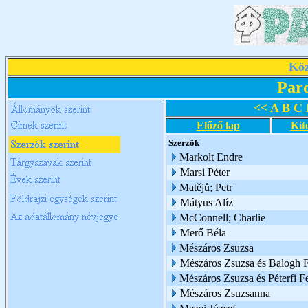
Köz
Par
<<
A
B
C
Előző lap
Kit
Szerzők
Markolt Endre
Marsi Péter
Matějů; Petr
Mátyus Alíz
McConnell; Charlie
Merő Béla
Mészáros Zsuzsa
Mészáros Zsuzsa és Balogh Fl
Mészáros Zsuzsa és Péterfi F
Mészáros Zsuzsanna