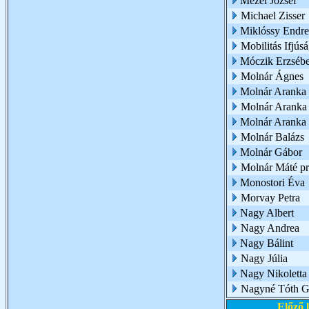
Mezei József
Michael Zisser
Miklóssy Endre
Mobilitás Ifjúsá
Móczik Erzsébe
Molnár Ágnes
Molnár Aranka
Molnár Aranka é
Molnár Aranka 
Molnár Balázs
Molnár Gábor
Molnár Máté p
Monostori Éva
Morvay Petra
Nagy Albert
Nagy Andrea
Nagy Bálint
Nagy Júlia
Nagy Nikoletta
Nagyné Tóth G
Előző 