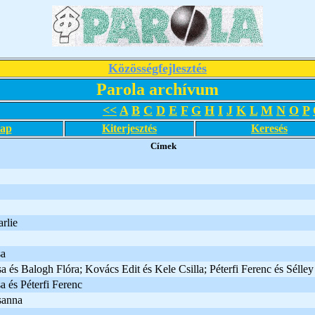
Közösségfejlesztés
Parola archívum
<<
A
B
C
D
E
F
G
H
I
J
K
L
M
N
O
P
lap
Kiterjesztés
Keresés
Címek
rlie
sa
 és Balogh Flóra; Kovács Edit és Kele Csilla; Péterfi Ferenc és Sélle
 és Péterfi Ferenc
sanna