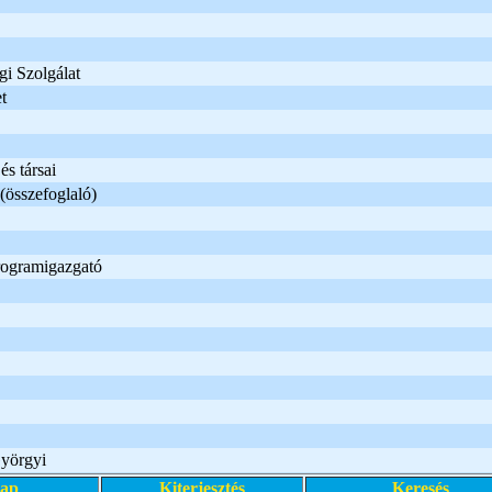
gi Szolgálat
t
s társai
(összefoglaló)
rogramigazgató
yörgyi
lap
Kiterjesztés
Keresés