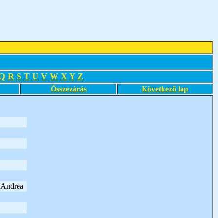
Q
R
S
T
U
V
W
X
Y
Z
Összezárás
Következő lap
y Andrea