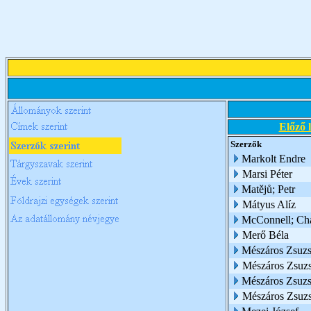
Előző 
Szerzők
Markolt Endre
Marsi Péter
Matějů; Petr
Mátyus Alíz
McConnell; Cha
Merő Béla
Mészáros Zsuz
Mészáros Zsuzsa
Mészáros Zsuzsa
Mészáros Zsuz