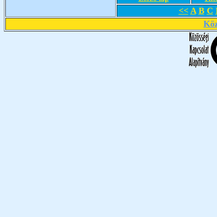
<<
A
B
C
Köz