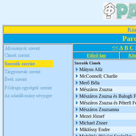
Köz
Par
<<
A
B
C
Előző lap
Kit
Szerzők
Címek
Mátyus Alíz
McConnell; Charlie
Merő Béla
Mészáros Zsuzsa
Mészáros Zsuzsa és Balogh Fl
Mészáros Zsuzsa és Péterfi F
Mészáros Zsuzsanna
Mezei József
Michael Zisser
Miklóssy Endre