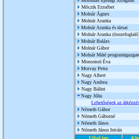
Mobilitás Ifjúsági Szolgálat
Móczik Erzsébet
Molnár Ágnes
Molnár Aranka
Molnár Aranka és társai
Molnár Aranka (összefoglaló
Molnár Balázs
Molnár Gábor
Molnár Máté programigazgat
Monostori Éva
Morvay Petra
Nagy Albert
Nagy Andrea
Nagy Bálint
Nagy Júlia
Lehetőségek az átképzés
Németh Gábor
Németh Gáborné
Németh János
Németh János István
Előző lap
Kit