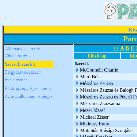
Köz
Par
<<
A
B
C
Előző lap
Kit
Szerzők
McConnell; Charlie
Merő Béla
Mészáros Zsuzsa
Mészáros Zsuzsa és Balogh Fl
Mészáros Zsuzsa és Péterfi F
Mészáros Zsuzsanna
Mezei József
Michael Zisser
Miklóssy Endre
Mobilitás Ifjúsági Szolgálat