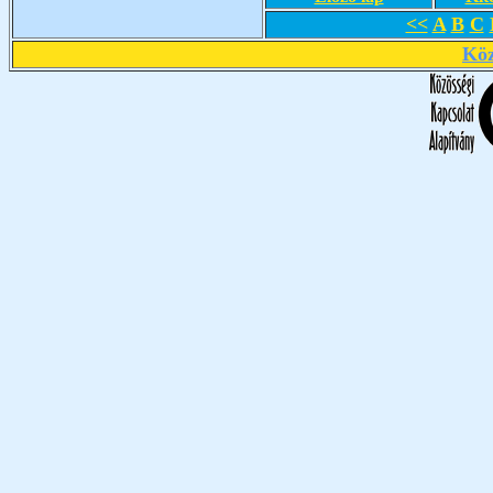
<<
A
B
C
Köz