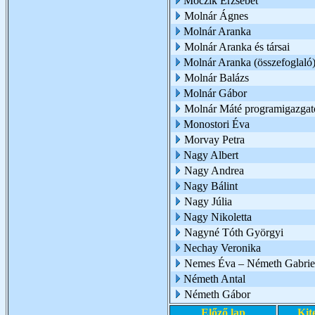
Móczik Erzsébet
Molnár Ágnes
Molnár Aranka
Molnár Aranka és társai
Molnár Aranka (összefoglaló
Molnár Balázs
Molnár Gábor
Molnár Máté programigazgat
Monostori Éva
Morvay Petra
Nagy Albert
Nagy Andrea
Nagy Bálint
Nagy Júlia
Nagy Nikoletta
Nagyné Tóth Györgyi
Nechay Veronika
Nemes Éva – Németh Gabrie
Németh Antal
Németh Gábor
Előző lap
Kit