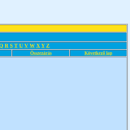
Q
R
S
T
U
V
W
X
Y
Z
Összezárás
Következő lap