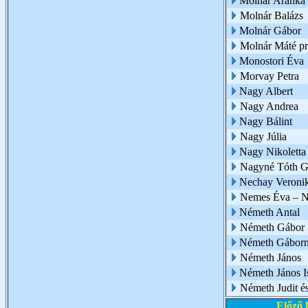
Molnár Aranka 
Molnár Balázs
Molnár Gábor
Molnár Máté p
Monostori Éva
Morvay Petra
Nagy Albert
Nagy Andrea
Nagy Bálint
Nagy Júlia
Nagy Nikoletta
Nagyné Tóth G
Nechay Veroni
Nemes Éva – N
Németh Antal
Németh Gábor
Németh Gábor
Németh János
Németh János I
Németh Judit é
Előző 