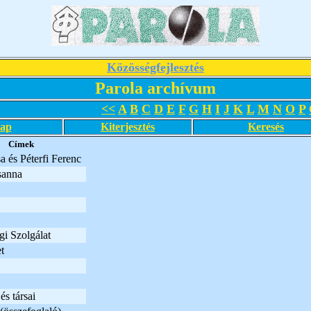
Közösségfejlesztés
Parola archívum
<<
A
B
C
D
E
F
G
H
I
J
K
L
M
N
O
P
lap
Kiterjesztés
Keresés
Címek
 és Péterfi Ferenc
sanna
gi Szolgálat
t
s társai