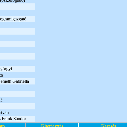
(összefoglaló)
rogramigazgató
yörgyi
ka
émeth Gabriella
né
stván
s Frank Sándor
lap
Kiterjesztés
Keresés