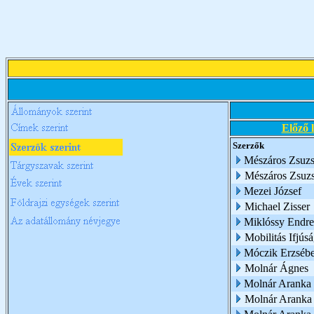
Előző 
Szerzők
Mészáros Zsuzsa
Mészáros Zsuz
Mezei József
Michael Zisser
Miklóssy Endre
Mobilitás Ifjúsá
Móczik Erzsébe
Molnár Ágnes
Molnár Aranka
Molnár Aranka é