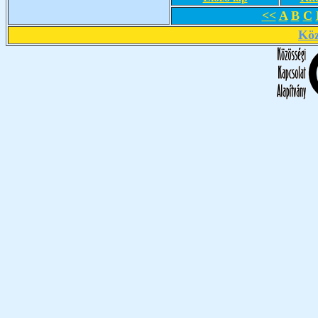
<<
A
B
C
Köz