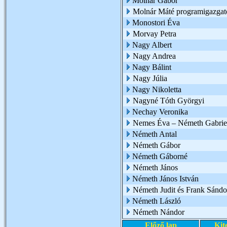
Molnár Gábor
Molnár Máté programigazgat
Monostori Éva
Morvay Petra
Nagy Albert
Nagy Andrea
Nagy Bálint
Nagy Júlia
Nagy Nikoletta
Nagyné Tóth Györgyi
Nechay Veronika
Nemes Éva – Németh Gabrie
Németh Antal
Németh Gábor
Németh Gáborné
Németh János
Németh János István
Németh Judit és Frank Sándo
Németh László
Németh Nándor
Előző lap
Kit