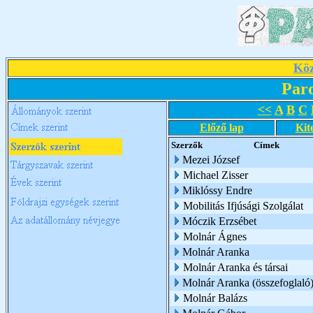
Köz
Par
<<
A
B
C
Előző lap
Kit
Szerzők
Címek
Mezei József
Michael Zisser
Miklóssy Endre
Mobilitás Ifjúsági Szolgálat
Móczik Erzsébet
Molnár Ágnes
Molnár Aranka
Molnár Aranka és társai
Molnár Aranka (összefoglaló
Molnár Balázs