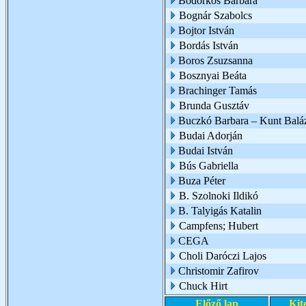
Bodorkós Barbara
Bognár Szabolcs
Bojtor István
Bordás István
Boros Zsuzsanna
Bosznyai Beáta
Brachinger Tamás
Brunda Gusztáv
Buczkó Barbara – Kunt Balá
Budai Adorján
Budai István
Bús Gabriella
Buza Péter
B. Szolnoki Ildikó
B. Talyigás Katalin
Campfens; Hubert
CEGA
Choli Daróczi Lajos
Christomir Zafirov
Chuck Hirt
Előző lap
Kit