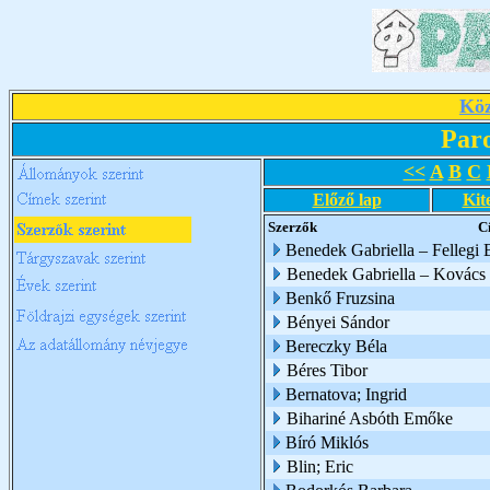
Köz
Par
<<
A
B
C
Előző lap
Kit
Szerzők
C
Benedek Gabriella – Fellegi 
Benedek Gabriella – Kovács 
Benkő Fruzsina
Bényei Sándor
Bereczky Béla
Béres Tibor
Bernatova; Ingrid
Bihariné Asbóth Emőke
Bíró Miklós
Blin; Eric