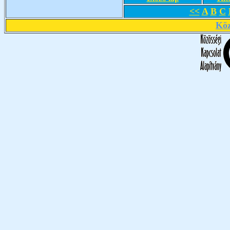
<<
A
B
C
Köz