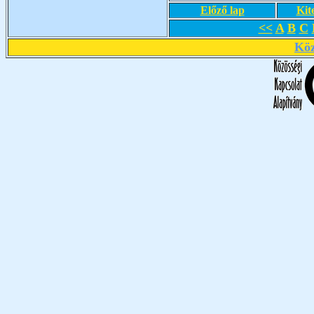
Előző lap
Kit
<<
A
B
C
Köz