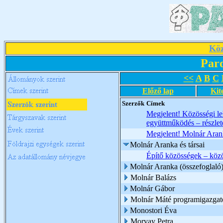
Köz
Par
<<
A
B
C
Előző lap
Kit
Szerzők
Címek
Megjelent! Közösségi l
együttműködés – részlet
Megjelent! Molnár Arank
Molnár Aranka és társai
Építő közösségek – köz
Molnár Aranka (összefoglaló
Molnár Balázs
Molnár Gábor
Molnár Máté programigazgat
Monostori Éva
Morvay Petra