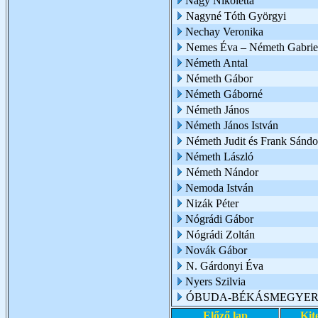
Nagy Nikoletta
Nagyné Tóth Györgyi
Nechay Veronika
Nemes Éva – Németh Gabrie
Németh Antal
Németh Gábor
Németh Gáborné
Németh János
Németh János István
Németh Judit és Frank Sándo
Németh László
Németh Nándor
Nemoda István
Nizák Péter
Nógrádi Gábor
Nógrádi Zoltán
Novák Gábor
N. Gárdonyi Éva
Nyers Szilvia
ÓBUDA-BÉKÁSMEGYER 
Előző lap
Kit