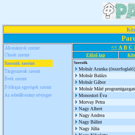
Köz
Par
<<
A
B
C
Előző lap
Kit
Szerzők
Molnár Aranka (összefoglaló
Molnár Balázs
Molnár Gábor
Molnár Máté programigazgat
Monostori Éva
Morvay Petra
Nagy Albert
Nagy Andrea
Nagy Bálint
Nagy Júlia