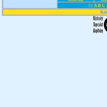
<<
A
B
C
Köz