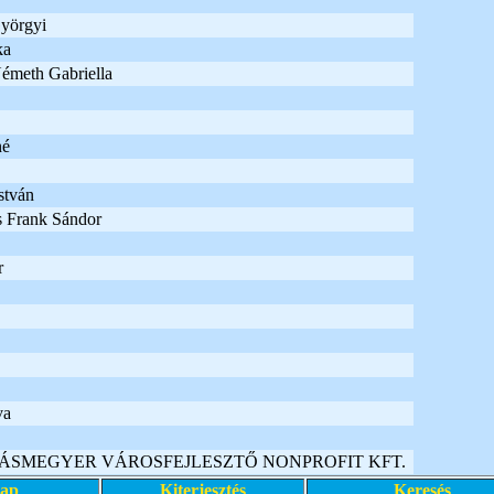
yörgyi
ka
émeth Gabriella
né
stván
s Frank Sándor
r
va
ÁSMEGYER VÁROSFEJLESZTŐ NONPROFIT KFT.
lap
Kiterjesztés
Keresés