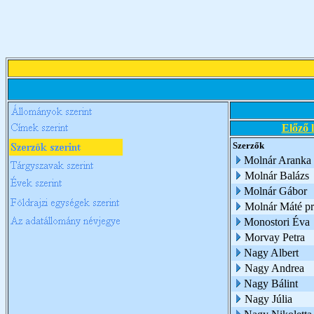
Előző 
Szerzők
Molnár Aranka 
Molnár Balázs
Molnár Gábor
Molnár Máté p
Monostori Éva
Morvay Petra
Nagy Albert
Nagy Andrea
Nagy Bálint
Nagy Júlia