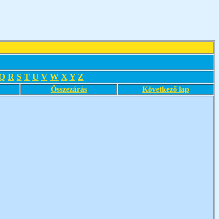
Q
R
S
T
U
V
W
X
Y
Z
Összezárás
Következő lap