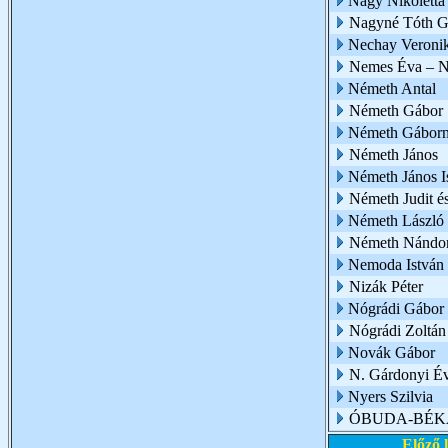
Nagy Nikoletta
Nagyné Tóth G
Nechay Veroni
Nemes Éva – N
Németh Antal
Németh Gábor
Németh Gábor
Németh János
Németh János I
Németh Judit é
Németh László
Németh Nándo
Nemoda István
Nizák Péter
Nógrádi Gábor
Nógrádi Zoltán
Novák Gábor
N. Gárdonyi É
Nyers Szilvia
ÓBUDA-BÉK
Előző 