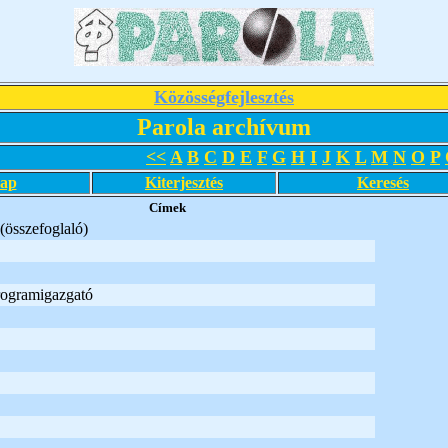
Közösségfejlesztés
Parola archívum
<<
A
B
C
D
E
F
G
H
I
J
K
L
M
N
O
P
lap
Kiterjesztés
Keresés
Címek
(összefoglaló)
rogramigazgató