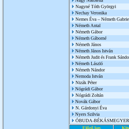
Nagy Nikoletta
Nagyné Tóth Györgyi
Nechay Veronika
Nemes Éva – Németh Gabrie
Németh Antal
Németh Gábor
Németh Gáborné
Németh János
Németh János István
Németh Judit és Frank Sándo
Németh László
Németh Nándor
Nemoda István
Nizák Péter
Nógrádi Gábor
Nógrádi Zoltán
Novák Gábor
N. Gárdonyi Éva
Nyers Szilvia
ÓBUDA-BÉKÁSMEGYER 
Előző lap
Kit