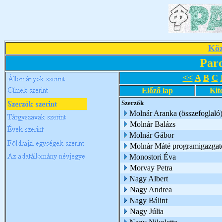
Köz
Par
<<
A
B
C
Előző lap
Kit
Szerzők
Molnár Aranka (összefoglaló
Molnár Balázs
Molnár Gábor
Molnár Máté programigazgat
Monostori Éva
Morvay Petra
Nagy Albert
Nagy Andrea
Nagy Bálint
Nagy Júlia