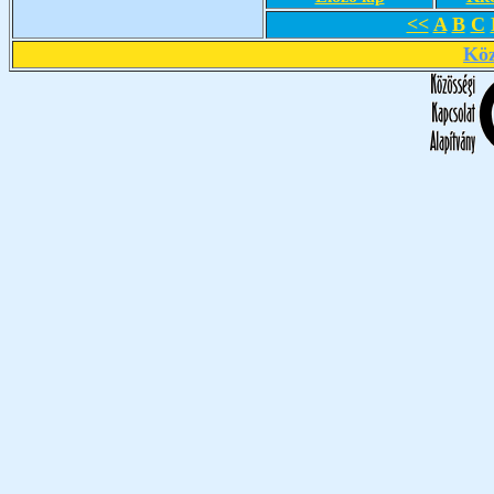
<<
A
B
C
Köz