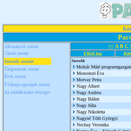
Köz
Par
<<
A
B
C
Előző lap
Kit
Szerzők
Molnár Máté programigazgat
Monostori Éva
Morvay Petra
Nagy Albert
Nagy Andrea
Nagy Bálint
Nagy Júlia
Nagy Nikoletta
Nagyné Tóth Györgyi
Nechay Veronika