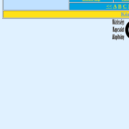
<<
A
B
C
Köz