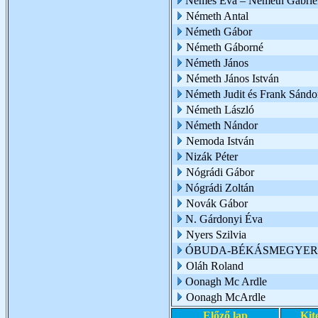
Nemes Éva – Németh Gabriel
Németh Antal
Németh Gábor
Németh Gáborné
Németh János
Németh János István
Németh Judit és Frank Sándo
Németh László
Németh Nándor
Nemoda István
Nizák Péter
Nógrádi Gábor
Nógrádi Zoltán
Novák Gábor
N. Gárdonyi Éva
Nyers Szilvia
ÓBUDA-BÉKÁSMEGYER 
Oláh Roland
Oonagh Mc Ardle
Oonagh McArdle
Előző lap
Kit