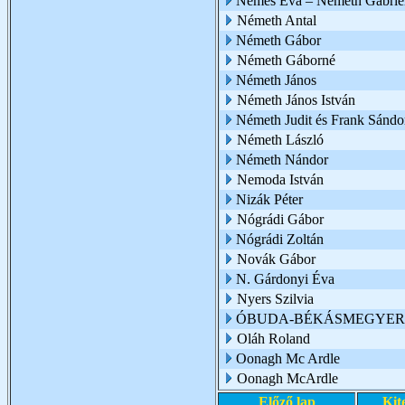
Nemes Éva – Németh Gabriel
Németh Antal
Németh Gábor
Németh Gáborné
Németh János
Németh János István
Németh Judit és Frank Sándo
Németh László
Németh Nándor
Nemoda István
Nizák Péter
Nógrádi Gábor
Nógrádi Zoltán
Novák Gábor
N. Gárdonyi Éva
Nyers Szilvia
ÓBUDA-BÉKÁSMEGYER 
Oláh Roland
Oonagh Mc Ardle
Oonagh McArdle
Előző lap
Kit