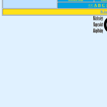
<<
A
B
C
Köz