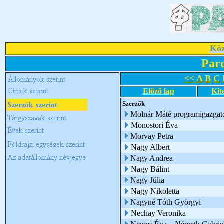
Köz
Par
<<
A
B
C
Előző lap
Kit
Szerzők
Molnár Máté programigazgat
Monostori Éva
Morvay Petra
Nagy Albert
Nagy Andrea
Nagy Bálint
Nagy Júlia
Nagy Nikoletta
Nagyné Tóth Györgyi
Nechay Veronika