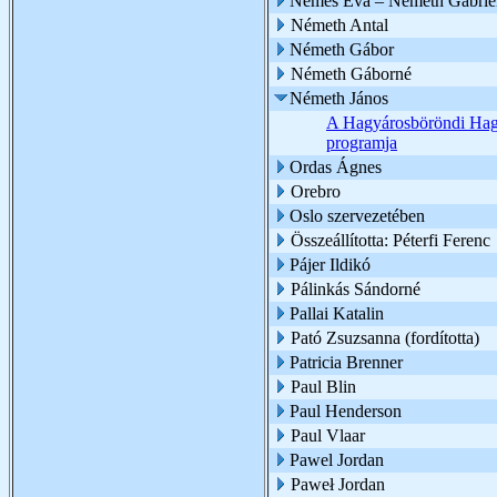
Nemes Éva – Németh Gabriel
Németh Antal
Németh Gábor
Németh Gáborné
Németh János
A Hagyárosböröndi Hagy
programja
Ordas Ágnes
Orebro
Oslo szervezetében
Összeállította: Péterfi Ferenc
Pájer Ildikó
Pálinkás Sándorné
Pallai Katalin
Pató Zsuzsanna (fordította)
Patricia Brenner
Paul Blin
Paul Henderson
Paul Vlaar
Pawel Jordan
Paweł Jordan