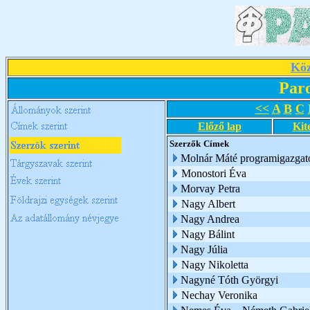
Köz
Par
<<
A
B
C
Előző lap
Kit
Szerzők
Címek
Molnár Máté programigazgat
Monostori Éva
Morvay Petra
Nagy Albert
Nagy Andrea
Nagy Bálint
Nagy Júlia
Nagy Nikoletta
Nagyné Tóth Györgyi
Nechay Veronika