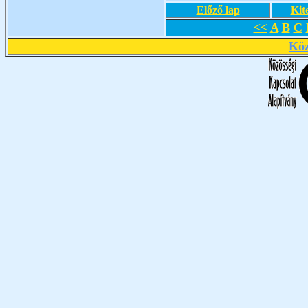
Előző lap
Kit
<<
A
B
C
Köz