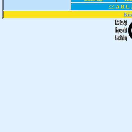
<<
A
B
C
Köz