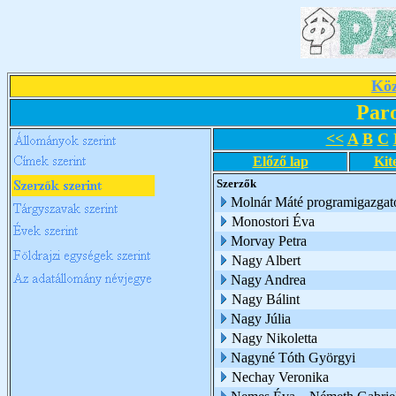
Köz
Par
<<
A
B
C
Előző lap
Kit
Szerzők
Molnár Máté programigazgat
Monostori Éva
Morvay Petra
Nagy Albert
Nagy Andrea
Nagy Bálint
Nagy Júlia
Nagy Nikoletta
Nagyné Tóth Györgyi
Nechay Veronika