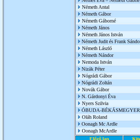
Nemes Éva – Németh Gabriel
Németh Antal
Németh Gábor
Németh Gáborné
Németh János
Németh János István
Németh Judit és Frank Sándo
Németh László
Németh Nándor
Nemoda István
Nizák Péter
Nógrádi Gábor
Nógrádi Zoltán
Novák Gábor
N. Gárdonyi Éva
Nyers Szilvia
ÓBUDA-BÉKÁSMEGYER 
Oláh Roland
Oonagh Mc Ardle
Oonagh McArdle
Előző lap
Kit