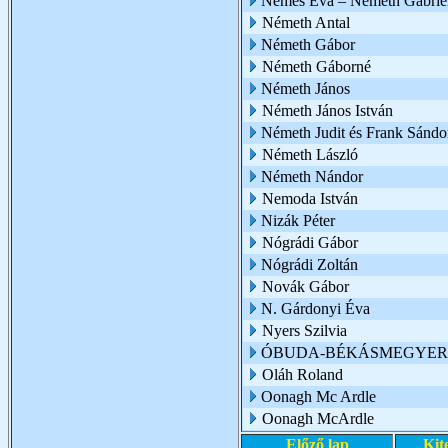
Nemes Éva – Németh Gabriel
Németh Antal
Németh Gábor
Németh Gáborné
Németh János
Németh János István
Németh Judit és Frank Sándo
Németh László
Németh Nándor
Nemoda István
Nizák Péter
Nógrádi Gábor
Nógrádi Zoltán
Novák Gábor
N. Gárdonyi Éva
Nyers Szilvia
ÓBUDA-BÉKÁSMEGYER 
Oláh Roland
Oonagh Mc Ardle
Oonagh McArdle
Előző lap
Kit