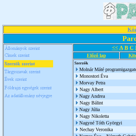
Köz
Par
<<
A
B
C
Előző lap
Kit
Szerzők
Molnár Máté programigazgat
Monostori Éva
Morvay Petra
Nagy Albert
Nagy Andrea
Nagy Bálint
Nagy Júlia
Nagy Nikoletta
Nagyné Tóth Györgyi
Nechay Veronika