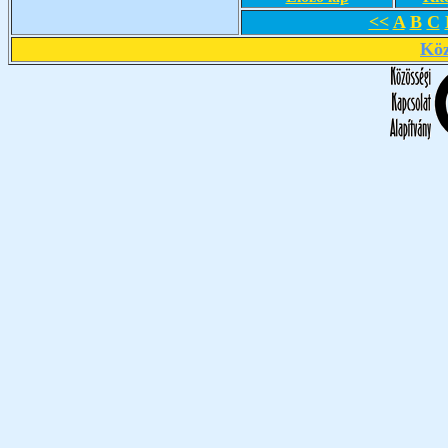
<<
A
B
C
Köz