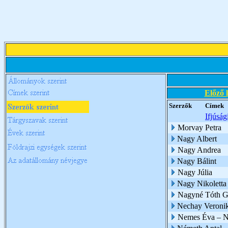
Előző 
Szerzők
Címek
Ifjúsá
Morvay Petra
Nagy Albert
Nagy Andrea
Nagy Bálint
Nagy Júlia
Nagy Nikoletta
Nagyné Tóth G
Nechay Veroni
Nemes Éva – N