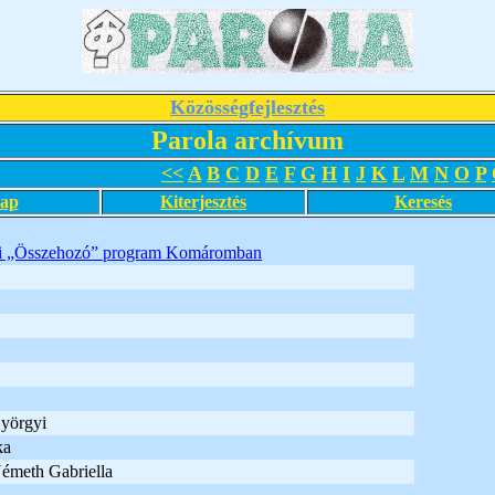
Közösségfejlesztés
Parola archívum
<<
A
B
C
D
E
F
G
H
I
J
K
L
M
N
O
P
lap
Kiterjesztés
Keresés
gi „Összehozó” program Komáromban
yörgyi
ka
émeth Gabriella