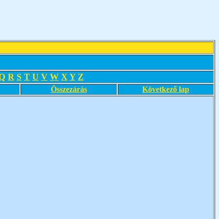
Q
R
S
T
U
V
W
X
Y
Z
Összezárás
Következő lap