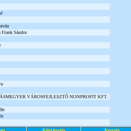
né
stván
s Frank Sándor
r
va
ÁSMEGYER VÁROSFEJLESZTŐ NONPROFIT KFT.
dle
le
lap
Kiterjesztés
Keresés