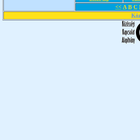
<<
A
B
C
Köz