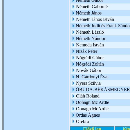
Németh Gábor
Németh Gáborné
Németh János
Németh János István
Németh Judit és Frank Sándo
Németh László
Németh Nándor
Nemoda István
Nizák Péter
Nógrádi Gábor
Nógrádi Zoltán
Novák Gábor
N. Gárdonyi Éva
Nyers Szilvia
ÓBUDA-BÉKÁSMEGYER 
Oláh Roland
Oonagh Mc Ardle
Oonagh McArdle
Ordas Ágnes
Orebro
Előző lap
Kit