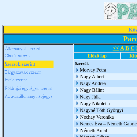
Köz
Par
<<
A
B
C
Előző lap
Kit
Szerzők
Morvay Petra
Nagy Albert
Nagy Andrea
Nagy Bálint
Nagy Júlia
Nagy Nikoletta
Nagyné Tóth Györgyi
Nechay Veronika
Nemes Éva – Németh Gabriel
Németh Antal