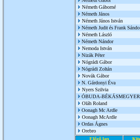
Németh Gábor
Németh Gáborné
Németh János
Németh János István
Németh Judit és Frank Sándo
Németh László
Németh Nándor
Nemoda István
Nizák Péter
Nógrádi Gábor
Nógrádi Zoltán
Novák Gábor
N. Gárdonyi Éva
Nyers Szilvia
ÓBUDA-BÉKÁSMEGYER 
Oláh Roland
Oonagh Mc Ardle
Oonagh McArdle
Ordas Ágnes
Orebro
Előző lap
Kit