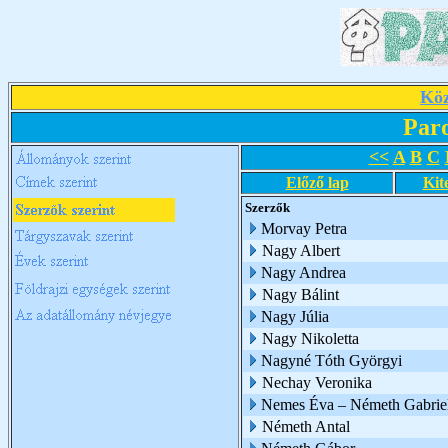
Köz
Par
<<
A
B
C
Előző lap
Kit
Szerzők
Morvay Petra
Nagy Albert
Nagy Andrea
Nagy Bálint
Nagy Júlia
Nagy Nikoletta
Nagyné Tóth Györgyi
Nechay Veronika
Nemes Éva – Németh Gabriel
Németh Antal