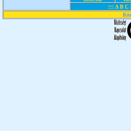
<<
A
B
C
Köz