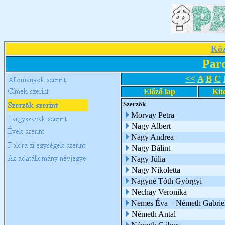
Köz
Par
<<
A
B
C
Előző lap
Kit
Szerzők
Morvay Petra
Nagy Albert
Nagy Andrea
Nagy Bálint
Nagy Júlia
Nagy Nikoletta
Nagyné Tóth Györgyi
Nechay Veronika
Nemes Éva – Németh Gabriel
Németh Antal