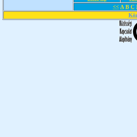
<<
A
B
C
Köz