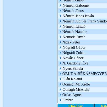
Németh Gábor
Németh Gáborné
Németh János
Németh János István
Németh Judit és Frank Sándo
Németh László
Németh Nándor
Nemoda István
Nizák Péter
Nógrádi Gábor
Nógrádi Zoltán
Novák Gábor
N. Gárdonyi Éva
Nyers Szilvia
ÓBUDA-BÉKÁSMEGYER 
Oláh Roland
Oonagh Mc Ardle
Oonagh McArdle
Ordas Ágnes
Orebro
Előző lap
Kit